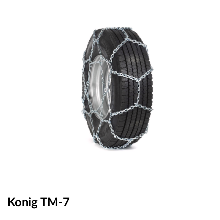
OUTLET
ВАУЧЕР ЗА ПОДАРЪК
Любими
0 продукта
Количка
0 продукта
Вход
Регистрация
Konig TM-7