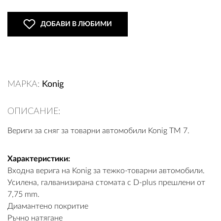
ДОБАВИ В ЛЮБИМИ
ВХОД
РЕГИСТРАЦИЯ
МАРКА:
Konig
КОНТАКТИ
ОПИСАНИЕ:
ОБЩИ УСЛОВИЯ
Вериги за сняг за товарни автомобили Konig TM 7.
УСЛОВИЯ ЗА ДОСТАВКА
Характеристики:
СТОКИ НА КРЕДИТ
Входна верига на Konig за тежко-товарни автомобили.
Усилена, галванизирана стомата с D-plus прешлени от
ЛИЧНИ ДАННИ
7,75 mm.
Диамантено покритие
ПОЛИТИКА ЗА БИСКВИТКИ
Ръчно натягане