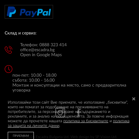
Склад и сервиз:
Телефон: 0888 323 414
office@escadra.bg
Open in Google Maps
пон-пет: 10.00 - 18.00
събота: 10.00 - 16.00
Монтаж и консултации на място, само с предварителна
уговорка
Използвайки този сайт Вие приемате, че използваме „бисквитки",
които ни помагат за подобряване на преживяването на
потребителите, за персонализиране на съдържанието и
рекламите, и за анализ на посещаемостта. За повече информация
можете да прочетете нашата
политика за бисквитките
и
политика
за защита на личните данни
.
ПРИЕМАМ
© 2026 Escadra Bulgaria Ltd.
Web design by
SP Vision Ltd.