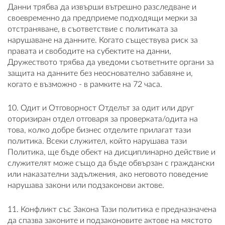
Данни трябва да извърши вътрешно разследване и
своевременно да предприеме подходящи мерки за
отстраняване, в съответствие с политиката за
нарушаване на данните. Когато съществува риск за
правата и свободите на субектите на данни,
Дружеството трябва да уведоми съответните органи за
защита на данните без неоснователно забавяне и,
когато е възможно - в рамките на 72 часа.
10. Одит и Отговорност Отделът за одит или друг
оторизиран отдел отговаря за проверката/одита на
това, колко добре бизнес отделите прилагат тази
политика. Всеки служител, който нарушава тази
Политика, ще бъде обект на дисциплинарно действие и
служителят може също да бъде обвързан с граждански
или наказателни задължения, ако неговото поведение
нарушава закони или подзаконови актове.
11. Конфликт със Закона Тази политика е предназначена
да спазва законите и подзаконовите актове на мястото