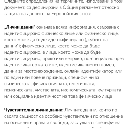
Следните определения на термините, използвани в този
документ, са дефинирани в Общия регламент относно
защита на данните на Европейския съюз:
„Лични данни“
означава всяка информация, свързана с
идентифицирано физическо лице или физическо лице,
което може да бъде идентифицирано („субект на
данни“); физическо лице, което може да бъде
идентифицирано, е лице, което може да бъде
идентифицирано, пряко или непряко, по-специално чрез
идентификатор като име, идентификационен номер,
данни за местонахождение, онлайн идентификатор или
по един или повече признаци, специфични за
физическата, физиологичната, генетичната,
психическата, умствената, икономическата, културната
или социална идентичност на това физическо лице
Чувствителни лични данни:
Личните данни, които по
своята същност са особено чувствителни по отношение
на основните права и свободи, заслужават специфична