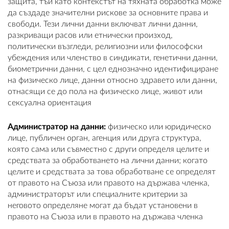
защита, тъй като контекстът на тяхната обработка може
да създаде значителни рискове за основните права и
свободи. Тези лични данни включват лични данни,
разкриващи расов или етнически произход,
политически възгледи, религиозни или философски
убеждения или членство в синдикати, генетични данни,
биометрични данни, с цел еднозначно идентифициране
на физическо лице, данни относно здравето или данни,
отнасящи се до пола на физическо лице, живот или
сексуална ориентация
Администратор на данни:
физическо или юридическо
лице, публичен орган, агенция или друга структура,
която сама или съвместно с други определя целите и
средствата за обработването на лични данни; когато
целите и средствата за това обработване се определят
от правото на Съюза или правото на държава членка,
администраторът или специалните критерии за
неговото определяне могат да бъдат установени в
правото на Съюза или в правото на държава членка