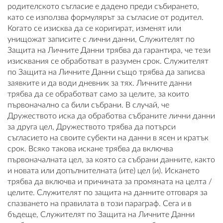
родителското съгласие е дадено преди събирането,
като се използва формулярът за съгласие от родител.
Когато се изисква да се коригират, изменят или
унищожат записите с лични данни, Служителят по
Защита на Личните Данни трябва да гарантира, че тези
изисквания се обработват в разумен срок. Служителят
по Защита на Личните Данни също трябва да записва
заявките и да води дневник за тях. Личните данни
трябва да се обработват само за целите, за които
първоначално са били събрани. В случай, че
Дружеството иска да обработва събраните лични данни
за друга цел, Дружеството трябва да потърси
съгласието на своите субекти на данни в ясен и кратък
срок. Всяко такова искане трябва да включва
първоначалната цел, за която са събрани данните, както
и новата или допълнителната (ите) цел (и). Искането
трябва да включва и причината за промяната на целта /
целите. Служителят по защита на данните отговаря за
спазването на правилата в този параграф. Сега и в
бъдеще, Служителят по Защита на Личните Данни