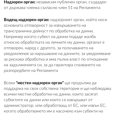
Надзорен орган:
независим публичен орган, създаден
от държава членка съгласно член 51 на Регламента
Водещ надзорен орган:
надзорният орган, който носи
основната отговорност за извършването на
трансгранична дейност по обработка на данни.
Например когато субект на данни подаде жалба
относно обработката на личните му данни, органът е
отговорен, наред с другото, за получаването на
уведомления за нарушаване на данните, за уведомяване
за рискова обработка и има пълна власт по отношение
на задълженията си, за да гарантира спазването на
разпоредбите на Регламента
Всеки
"местен надзорен орган"
ще продължи да
поддържа на своя собствена територия и ще наблюдава
всички местни обработки на данни, които засягат
субектите на данни или които се извършват от
администратор, или обработващ от ЕС, или извън ЕС,
когато обработването им е насочено към субекти на