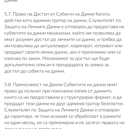
данни.
5.7. Право на Достъп от Субекти на Данни Когато
действа като администратор на данни, Служителят по
Защита на Личните Данни е отговорен да предоставя на
субектите на данни механизъм, който им позволява да
имат разумен достъп до личните си данни, и трябва да
им позволява да актуализират, коригират, изтриват или
предават своите лични данни, ако е приложимо или се
изисква по закон. Механизмът за достъп ще бъде
допълнително описан в процедурата за заявка за
достъп до субекта на данни.
5.8. Преносимост на Данни Субектите на данни имат
право да получат при поискване копие от данните,
които са ни предоставили в структуриран формат, и да
предадат тези данни на друг администратор безплатно.
Служителят по Защита на Личните Данни е отговорен
да гарантира, че тези искания се обработват в рамките
на един месец, не са прекомерни и не засягат правата на