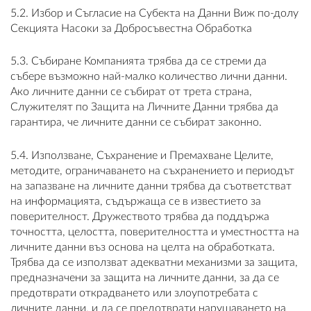
5.2. Избор и Съгласие на Субекта на Данни Виж по-долу
Секцията Насоки за Добросъвестна Обработка
5.3. Събиране Компанията трябва да се стреми да
събере възможно най-малко количество лични данни.
Ако личните данни се събират от трета страна,
Служителят по Защита на Личните Данни трябва да
гарантира, че личните данни се събират законно.
5.4. Използване, Съхранение и Премахване Целите,
методите, ограничаването на съхранението и периодът
на запазване на личните данни трябва да съответстват
на информацията, съдържаща се в известието за
поверителност. Дружеството трябва да поддържа
точността, целостта, поверителността и уместността на
личните данни въз основа на целта на обработката.
Трябва да се използват адекватни механизми за защита,
предназначени за защита на личните данни, за да се
предотврати открадването или злоупотребата с
личните данни, и да се предотврати нарушаването на