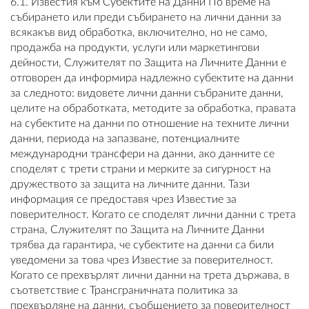
6.1. Известия към Субектите на Данни По време на
събирането или преди събирането на лични данни за
всякакъв вид обработка, включително, но не само,
продажба на продукти, услуги или маркетингови
дейности, Служителят по Защита на Личните Данни е
отговорен да информира надлежно субектите на данни
за следното: видовете лични данни събраните данни,
целите на обработката, методите за обработка, правата
на субектите на данни по отношение на техните лични
данни, периода на запазване, потенциалните
международни трансфери на данни, ако данните се
споделят с трети страни и мерките за сигурност на
дружеството за защита на личните данни. Тази
информация се предоставя чрез Известие за
поверителност. Когато се споделят лични данни с трета
страна, Служителят по Защита на Личните Данни
трябва да гарантира, че субектите на данни са били
уведомени за това чрез Известие за поверителност.
Когато се прехвърлят лични данни на трета държава, в
съответствие с Трансграничната политика за
прехвърляне на данни, съобщението за поверителност