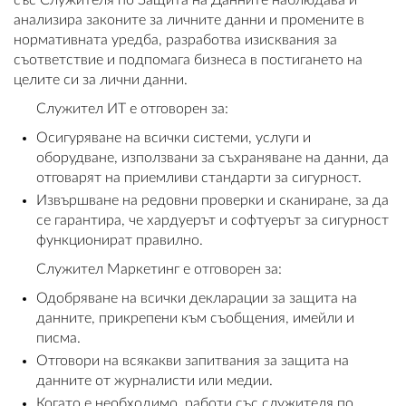
със Служителя по Защита на Данните наблюдава и
анализира законите за личните данни и промените в
нормативната уредба, разработва изисквания за
съответствие и подпомага бизнеса в постигането на
целите си за лични данни.
Служител ИТ е отговорен за:
Осигуряване на всички системи, услуги и
оборудване, използвани за съхраняване на данни, да
отговарят на приемливи стандарти за сигурност.
Извършване на редовни проверки и сканиране, за да
се гарантира, че хардуерът и софтуерът за сигурност
функционират правилно.
Служител Маркетинг е отговорен за:
Одобряване на всички декларации за защита на
данните, прикрепени към съобщения, имейли и
писма.
Отговори на всякакви запитвания за защита на
данните от журналисти или медии.
Когато е необходимо, работи със служителя по