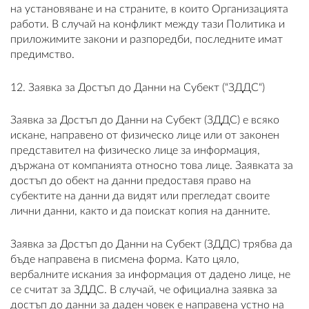
на установяване и на страните, в които Организацията
работи. В случай на конфликт между тази Политика и
приложимите закони и разпоредби, последните имат
предимство.
12. Заявка за Достъп до Данни на Субект (“ЗДДС“)
Заявка за Достъп до Данни на Субект (ЗДДС) е всяко
искане, направено от физическо лице или от законен
представител на физическо лице за информация,
държана от компанията относно това лице. Заявката за
достъп до обект на данни предоставя право на
субектите на данни да видят или прегледат своите
лични данни, както и да поискат копия на данните.
Заявка за Достъп до Данни на Субект (ЗДДС) трябва да
бъде направена в писмена форма. Като цяло,
вербалните искания за информация от дадено лице, не
се считат за ЗДДС. В случай, че официална заявка за
достъп до данни за даден човек е направена устно на