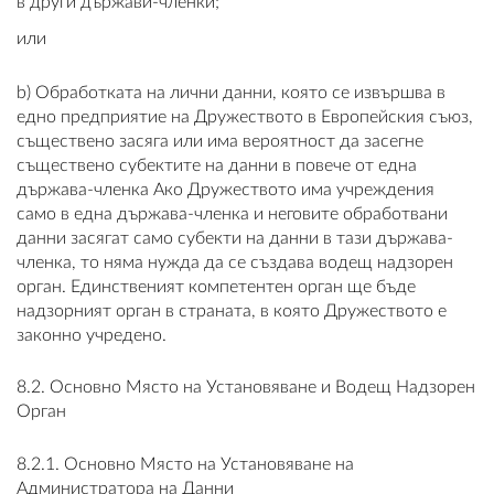
в други държави-членки;
или
b) Обработката на лични данни, която се извършва в
едно предприятие на Дружеството в Европейския съюз,
съществено засяга или има вероятност да засегне
съществено субектите на данни в повече от една
държава-членка Ако Дружеството има учреждения
само в една държава-членка и неговите обработвани
данни засягат само субекти на данни в тази държава-
членка, то няма нужда да се създава водещ надзорен
орган. Единственият компетентен орган ще бъде
надзорният орган в страната, в която Дружеството е
законно учредено.
8.2. Основно Място на Установяване и Водещ Надзорен
Орган
8.2.1. Основно Място на Установяване на
Администратора на Данни