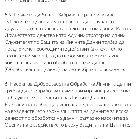
лични данни на други лица.
5.9. Правото да бъдеш Забравен При поискване,
субектите на данни имат правото да получат от
дружеството изтриването на личните им данни. Когато
Дружеството действа като Администратор на данни,
Служителят по Защита на Личните Данни трябва да
предприеме необходимите действия (включително
технически мерки), за да информира третите лица,
които използват или обработват тези данни
(Обработващият данни), да се съобразят с искането.
6. Насоки за Добросъвестна Обработка Личните данни
трябва да се обработват само при изрично разрешение
от Служителя по Защита на Личните Данни.
Компанията трябва да реши дали да извърши оценката
на въздействието върху защитата на данните за всяка
дейност по обработка на данни, съгласно насоките за
Оценка на Въздействието върху Защитата на Данните.