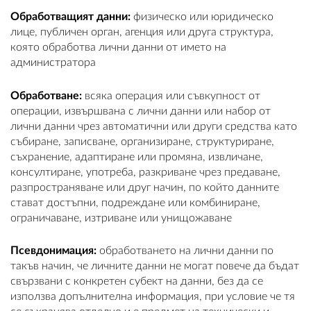
Обработващият данни:
физическо или юридическо
лице, публичен орган, агенция или друга структура,
която обработва лични данни от името на
администратора
Обработване:
всяка операция или съвкупност от
операции, извършвана с лични данни или набор от
лични данни чрез автоматични или други средства като
събиране, записване, организиране, структуриране,
съхранение, адаптиране или промяна, извличане,
консултиране, употреба, разкриване чрез предаване,
разпространяване или друг начин, по който данните
стават достъпни, подреждане или комбиниране,
ограничаване, изтриване или унищожаване
Псевдонимация:
обработването на лични данни по
такъв начин, че личните данни не могат повече да бъдат
свързвани с конкретен субект на данни, без да се
използва допълнителна информация, при условие че тя