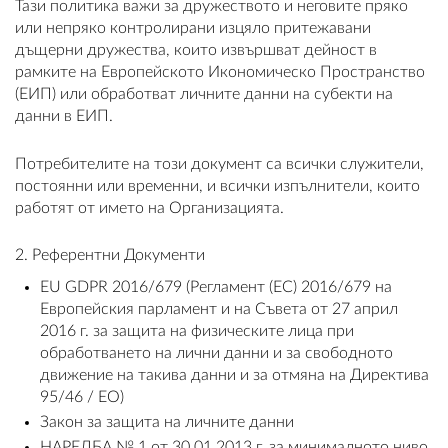
Тази политика важи за дружеството и неговите пряко
или непряко контролирани изцяло притежавани
дъщерни дружества, които извършват дейност в
рамките на Европейското Икономическо Пространство
(ЕИП) или обработват личните данни на субекти на
ВХОД
данни в ЕИП.
РЕГИСТРАЦИЯ
Потребителите на този документ са всички служители,
постоянни или временни, и всички изпълнители, които
КОНТАКТИ
работят от името на Организацията.
ОБЩИ УСЛОВИЯ
2. Референтни Документи
EU GDPR 2016/679 (Регламент (ЕС) 2016/679 на
УСЛОВИЯ ЗА ДОСТАВКА
Европейския парламент и на Съвета от 27 април
2016 г. за защита на физическите лица при
СТОКИ НА КРЕДИТ
обработването на лични данни и за свободното
движение на такива данни и за отмяна на Директива
ЛИЧНИ ДАННИ
95/46 / ЕО)
Закон за защита на личните данни
ПОЛИТИКА ЗА БИСКВИТКИ
НАРЕДБА № 1 от 30.01.2013 г. за минималното ниво