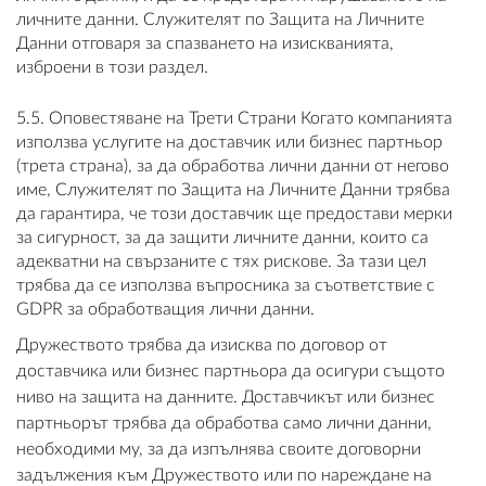
личните данни. Служителят по Защита на Личните
Данни отговаря за спазването на изискванията,
изброени в този раздел.
5.5. Оповестяване на Трети Страни Когато компанията
използва услугите на доставчик или бизнес партньор
(трета страна), за да обработва лични данни от негово
име, Служителят по Защита на Личните Данни трябва
да гарантира, че този доставчик ще предостави мерки
за сигурност, за да защити личните данни, които са
адекватни на свързаните с тях рискове. За тази цел
трябва да се използва въпросника за съответствие с
GDPR за обработващия лични данни.
Дружеството трябва да изисква по договор от
доставчика или бизнес партньора да осигури същото
ниво на защита на данните. Доставчикът или бизнес
партньорът трябва да обработва само лични данни,
необходими му, за да изпълнява своите договорни
задължения към Дружеството или по нареждане на