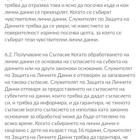
трябва да отразява това и ясно да посочва къде и кои
лични данни се прехвърлят. Когато се събират
чувствителни лични данни, Служителят по Защита на
Данните трябва да се увери, че известието за
поверителност изрично посочва целта, за която се
събират тези чувствителни лични данни.
6.2. Получаване на Съгласие Когато обработването на
лични данни се основава на съгласието на субекта на
данните или на други законови основания, Служителят
по Защита на Личните Данни е отговорен за запазването
на такова съгласие. Служителят по Защита на Личните
Данни отговаря за предоставянето на съгласието на
субектите на данни, които трябва да дадат съгласието
си, и трябва да информира, и да гарантира, че тяхното
съгласие (когато съгласието се използва като законно
основание за обработка) може да бъде оттеглено по
всяко време. Когато събирането на лични данни е
свързано с дете на възраст под 16 години, Служителят
по Защита на Личните Данни трябва да гарантира, че