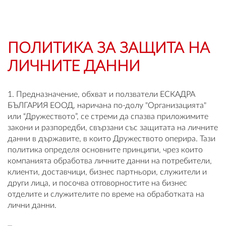
OUTLET
ВАУЧЕР ЗА ПОДАРЪК
ПОЛИТИКА ЗА ЗАЩИТА НА
ЛИЧНИТЕ ДАННИ
Любими
0 продукта
1. Предназначение, обхват и ползватели ЕСКАДРА
БЪЛГАРИЯ ЕООД, наричана по-долу "Организацията"
Количка
или “Дружеството”, се стреми да спазва приложимите
0 продукта
закони и разпоредби, свързани със защитата на личните
данни в държавите, в които Дружеството оперира. Тази
политика определя основните принципи, чрез които
Вход
компанията обработва личните данни на потребители,
клиенти, доставчици, бизнес партньори, служители и
други лица, и посочва отговорностите на бизнес
Регистрация
отделите и служителите по време на обработката на
лични данни.