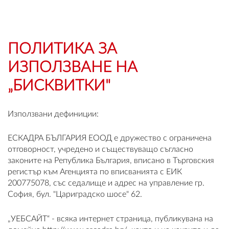
OUTLET
ВАУЧЕР ЗА ПОДАРЪК
ПОЛИТИКА ЗА
ИЗПОЛЗВАНЕ НА
Любими
„БИСКВИТКИ"
0 продукта
Използвани дефиниции:
Количка
0 продукта
ЕСКАДРА БЪЛГАРИЯ ЕООД е дружество с ограничена
отговорност, учредено и съществуващо съгласно
Вход
законите на Република България, вписано в Търговския
регистър към Агенцията по вписванията с ЕИК
200775078, със седалище и адрес на управление гр.
Регистрация
София, бул. "Цариградско шосе" 62.
„УЕБСАЙТ“ - всяка интернет страница, публикувана на