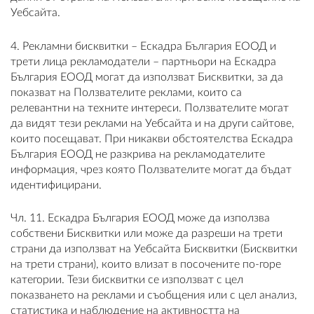
Уебсайта.
4. Рекламни бисквитки – Ескадра България ЕООД и
трети лица рекламодатели – партньори на Ескадра
България ЕООД могат да използват Бисквитки, за да
показват на Ползвателите реклами, които са
релевантни на техните интереси. Ползвателите могат
да видят тези реклами на Уебсайта и на други сайтове,
които посещават. При никакви обстоятелства Ескадра
България ЕООД не разкрива на рекламодателите
информация, чрез която Ползвателите могат да бъдат
идентифицирани.
Чл. 11. Ескадра България ЕООД може да използва
собствени Бисквитки или може да разреши на трети
страни да използват на Уебсайта Бисквитки (Бисквитки
на трети страни), които влизат в посочените по-горе
категории. Тези бисквитки се използват с цел
показването на реклами и съобщения или с цел анализ,
статистика и наблюдение на активността на