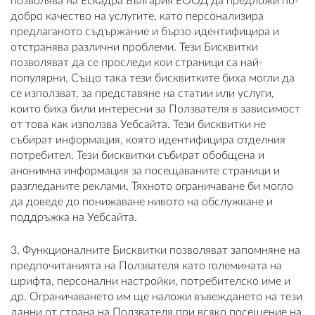
позволява на Ескадра България ЕООД да предложи по-
добро качество на услугите, като персонализира
предлаганото съдържание и бързо идентифицира и
отстранява различни проблеми. Тези Бисквитки
позволяват да се проследи кои страници са най-
популярни. Също така тези бисквитките биха могли да
се използват, за представяне на статии или услуги,
които биха били интересни за Ползвателя в зависимост
от това как използва Уебсайта. Тези бисквитки не
събират информация, която идентифицира отделния
потребител. Тези бисквитки събират обобщена и
анонимна информация за посещаваните страници и
разгледаните реклами. Тяхното ограничаване би могло
да доведе до понижаване нивото на обслужване и
поддръжка на Уебсайта.
3. Функционалните Бисквитки позволяват запомняне на
предпочитанията на Ползвателя като големината на
шрифта, персонални настройки, потребителско име и
др. Ограничаването им ще наложи въвеждането на тези
данни от страна на Ползвателя при всяко посещение на