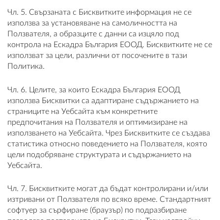
Чл. 5. Свързаната с Бисквитките информация не се
използва за установяване на самоличността на
Ползвателя, а образците с данни са изцяло под
контрола на Ескадра България ЕООД. Бисквитките не се
използват за цели, различни от посочените в тази
Политика.
Чл. 6. Целите, за които Ескадра България ЕООД
използва Бисквитки са адаптиране съдържанието на
страниците на Уебсайта към конкретните
предпочитания на Ползвателя и оптимизиране на
използването на Уебсайта. Чрез Бисквитките се създава
статистика относно поведението на Ползвателя, която
цели подобряване структурата и съдържанието на
Уебсайта.
Чл. 7. Бисквитките могат да бъдат контролирани и/или
изтривани от Ползвателя по всяко време. Стандартният
софтуер за сърфиране (браузър) по подразбиране