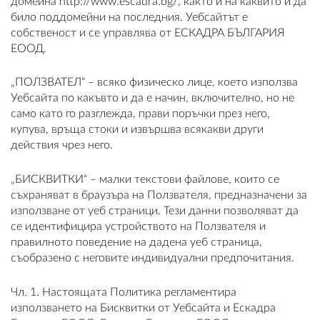
домейна http://www.escadra.bg/, както и на каквито и да
било поддомейни на последния. Уебсайтът е
собственост и се управлява от ЕСКАДРА БЪЛГАРИЯ
ЕООД.
ВХОД
„ПОЛЗВАТЕЛ“ – всяко физическо лице, което използва
Уебсайта по какъвто и да е начин, включително, но не
РЕГИСТРАЦИЯ
само като го разглежда, прави поръчки през него,
купува, връща стоки и извършва всякакви други
КОНТАКТИ
действия чрез него.
ОБЩИ УСЛОВИЯ
„БИСКВИТКИ“ – малки текстови файлове, които се
съхраняват в браузъра на Ползвателя, предназначени за
УСЛОВИЯ ЗА ДОСТАВКА
използване от уеб страници. Тези данни позволяват да
се идентифицира устройството на Ползвателя и
СТОКИ НА КРЕДИТ
правилното поведение на дадена уеб страница,
съобразено с неговите индивидуални предпочитания.
ЛИЧНИ ДАННИ
Чл. 1. Настоящата Политика регламентира
използването на Бисквитки от Уебсайта и Ескадра
ПОЛИТИКА ЗА БИСКВИТКИ