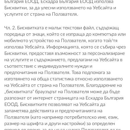
България ЕООД. Ескадра България ЕООД използва
Бисквитки, за да улесни използването на Уебсайта и
ПЛАТФОРМА ЗА ОРС
услугите от страна на Ползвателя.
Чл. 2. Бисквитката е малък текстови файл, съдържащ
поредица от знаци, който се изпраща до компютъра или
мобилното устройство на Ползвателя, когато той/тя
използва Уебсайта. Информацията, която се събира чрез
Бисквитки, предоставя възможност за персонализиране
на услугите и съдържанието, предлагани на Уебсайта в
съответствие с индивидуалните нужди и
предпочитания на Ползвателя. Това подпомага за
изготвянето на обща статистика относно използването
на Уебсайта от страна на Ползвателя. Благодарение на
„бисквитката“ браузърът на Ползвателя може да бъде
разпознат от интернет страницата на Ескадра България
ЕООД. Бисквитките позволяват на Уебсайта да
запаметява действията и предпочитанията на
Ползвателя (като например потребителско име, език,
размер на шрифта и други настройки) за определен