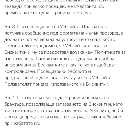
период от време, за да не се налага Ползвателят да ги
въвежда при всяко посещение на Уебсайта или
преминавате от една страница към друга.
Чл. 3. При посещаване на Уебсайта, Ползвателят
получава съобщение под формата на малък прозорец в
долната част на екрана на устройството си, с който
Ползвателят е уведомен, че Уебсайтът използва
Бисквитки и му се предоставя връзка към Политиката за
използване на бисквитки, която съдържа подробна
информация за Бисквитките и как те могат да бъдат
контролирани. Посещавайки Уебсайта и
продължавайки да използва услугите на Уебсайта,
Ползвателят приема използването на Бисквитки.
Чл. 4. Ползвателят може да ограничи опцията на
браузъра, позволяваща запазването на Бисквитки, като
това не възпрепятства използването на Уебсайта, но би
могло да предизвика известни затруднения и забавяне
при работата му.