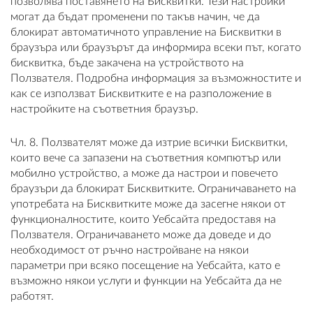
позволява поставянето на Бисквитки. Тези настройки
могат да бъдат променени по такъв начин, че да
блокират автоматичното управление на Бисквитки в
браузъра или браузърът да информира всеки път, когато
бисквитка, бъде закачена на устройството на
Ползвателя. Подробна информация за възможностите и
как се използват Бисквитките е на разположение в
настройките на съответния браузър.
Чл. 8. Ползвателят може да изтрие всички Бисквитки,
които вече са запазени на съответния компютър или
мобилно устройство, а може да настрои и повечето
браузъри да блокират Бисквитките. Ограничаването на
употребата на Бисквитките може да засегне някои от
функционалностите, които Уебсайта предоставя на
Ползвателя. Ограничаването може да доведе и до
необходимост от ръчно настройване на някои
параметри при всяко посещение на Уебсайта, като е
възможно някои услуги и функции на Уебсайта да не
работят.