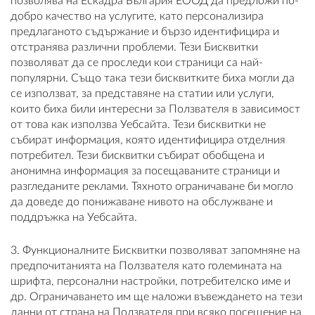
позволява на Ескадра България ЕООД да предложи по-
добро качество на услугите, като персонализира
предлаганото съдържание и бързо идентифицира и
отстранява различни проблеми. Тези Бисквитки
позволяват да се проследи кои страници са най-
популярни. Също така тези бисквитките биха могли да
се използват, за представяне на статии или услуги,
които биха били интересни за Ползвателя в зависимост
от това как използва Уебсайта. Тези бисквитки не
събират информация, която идентифицира отделния
потребител. Тези бисквитки събират обобщена и
анонимна информация за посещаваните страници и
разгледаните реклами. Тяхното ограничаване би могло
да доведе до понижаване нивото на обслужване и
поддръжка на Уебсайта.
3. Функционалните Бисквитки позволяват запомняне на
предпочитанията на Ползвателя като големината на
шрифта, персонални настройки, потребителско име и
др. Ограничаването им ще наложи въвеждането на тези
данни от страна на Ползвателя при всяко посещение на