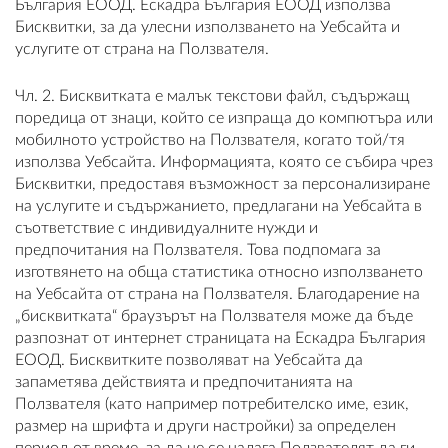
България ЕООД. Ескадра България ЕООД използва
Бисквитки, за да улесни използването на Уебсайта и
ПЛАТФОРМА ЗА ОРС
услугите от страна на Ползвателя.
Чл. 2. Бисквитката е малък текстови файл, съдържащ
поредица от знаци, който се изпраща до компютъра или
мобилното устройство на Ползвателя, когато той/тя
използва Уебсайта. Информацията, която се събира чрез
Бисквитки, предоставя възможност за персонализиране
на услугите и съдържанието, предлагани на Уебсайта в
съответствие с индивидуалните нужди и
предпочитания на Ползвателя. Това подпомага за
изготвянето на обща статистика относно използването
на Уебсайта от страна на Ползвателя. Благодарение на
„бисквитката“ браузърът на Ползвателя може да бъде
разпознат от интернет страницата на Ескадра България
ЕООД. Бисквитките позволяват на Уебсайта да
запаметява действията и предпочитанията на
Ползвателя (като например потребителско име, език,
размер на шрифта и други настройки) за определен