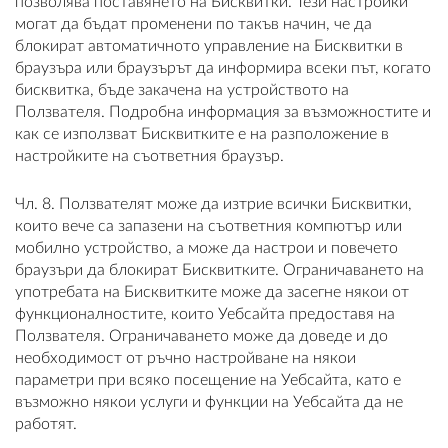
позволява поставянето на Бисквитки. Тези настройки
могат да бъдат променени по такъв начин, че да
блокират автоматичното управление на Бисквитки в
браузъра или браузърът да информира всеки път, когато
бисквитка, бъде закачена на устройството на
Ползвателя. Подробна информация за възможностите и
как се използват Бисквитките е на разположение в
настройките на съответния браузър.
Чл. 8. Ползвателят може да изтрие всички Бисквитки,
които вече са запазени на съответния компютър или
мобилно устройство, а може да настрои и повечето
браузъри да блокират Бисквитките. Ограничаването на
употребата на Бисквитките може да засегне някои от
функционалностите, които Уебсайта предоставя на
Ползвателя. Ограничаването може да доведе и до
необходимост от ръчно настройване на някои
параметри при всяко посещение на Уебсайта, като е
възможно някои услуги и функции на Уебсайта да не
работят.