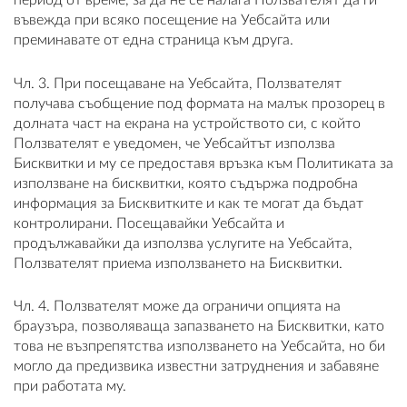
период от време, за да не се налага Ползвателят да ги
въвежда при всяко посещение на Уебсайта или
преминавате от една страница към друга.
Чл. 3. При посещаване на Уебсайта, Ползвателят
получава съобщение под формата на малък прозорец в
долната част на екрана на устройството си, с който
Ползвателят е уведомен, че Уебсайтът използва
Бисквитки и му се предоставя връзка към Политиката за
използване на бисквитки, която съдържа подробна
информация за Бисквитките и как те могат да бъдат
контролирани. Посещавайки Уебсайта и
продължавайки да използва услугите на Уебсайта,
Ползвателят приема използването на Бисквитки.
Чл. 4. Ползвателят може да ограничи опцията на
браузъра, позволяваща запазването на Бисквитки, като
това не възпрепятства използването на Уебсайта, но би
могло да предизвика известни затруднения и забавяне
при работата му.