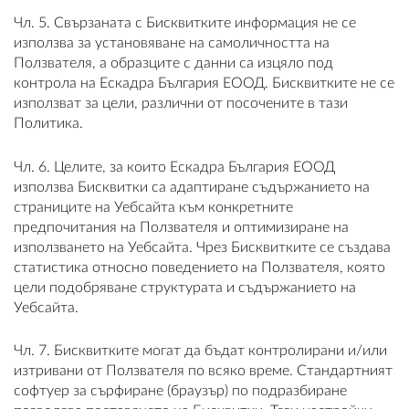
Чл. 5. Свързаната с Бисквитките информация не се
използва за установяване на самоличността на
Ползвателя, а образците с данни са изцяло под
контрола на Ескадра България ЕООД. Бисквитките не се
използват за цели, различни от посочените в тази
Политика.
Чл. 6. Целите, за които Ескадра България ЕООД
използва Бисквитки са адаптиране съдържанието на
страниците на Уебсайта към конкретните
предпочитания на Ползвателя и оптимизиране на
използването на Уебсайта. Чрез Бисквитките се създава
статистика относно поведението на Ползвателя, която
цели подобряване структурата и съдържанието на
Уебсайта.
Чл. 7. Бисквитките могат да бъдат контролирани и/или
изтривани от Ползвателя по всяко време. Стандартният
софтуер за сърфиране (браузър) по подразбиране