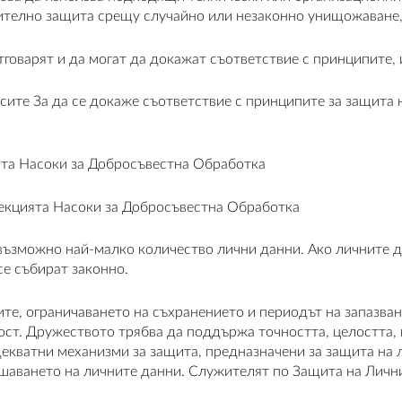
ително защита срещу случайно или незаконно унищожаване, 
говарят и да могат да докажат съответствие с принципите, 
сите За да се докаже съответствие с принципите за защита 
ята Насоки за Добросъвестна Обработка
Секцията Насоки за Добросъвестна Обработка
 възможно най-малко количество лични данни. Ако личните д
се събират законно.
те, ограничаването на съхранението и периодът на запазван
ст. Дружеството трябва да поддържа точността, целостта, 
адекватни механизми за защита, предназначени за защита на 
ушаването на личните данни. Служителят по Защита на Лични