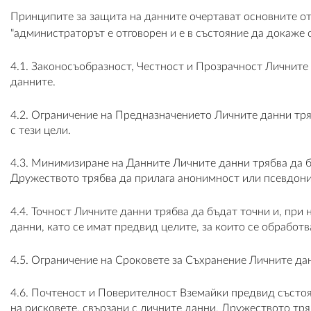
Принципите за защита на данните очертават основните отг
"администраторът е отговорен и е в състояние да докаже 
4.1. Законосъобразност, Честност и Прозрачност Личните
данните.
4.2. Ограничение на Предназначението Личните данни тряб
с тези цели.
4.3. Минимизиране на Данните Личните данни трябва да бъ
Дружеството трябва да прилага анонимност или псевдонима
4.4. Точност Личните данни трябва да бъдат точни и, при 
данни, като се имат предвид целите, за които се обработв
4.5. Ограничение на Сроковете за Съхранение Личните дан
4.6. Почтеност и Поверителност Вземайки предвид състоян
на рисковете, свързани с личните данни, Дружеството тр