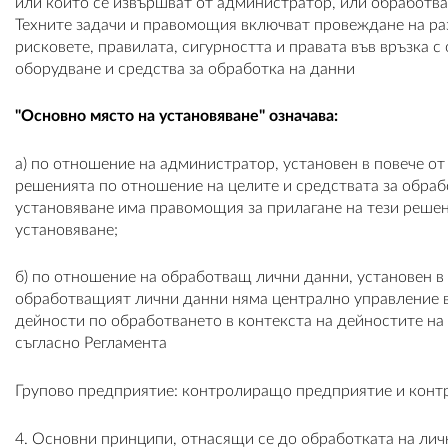
или които се извършват от администратор, или обработва
Техните задачи и правомощия включват провеждане на ра
рисковете, правилата, сигурността и правата във връзка
оборудване и средства за обработка на данни
"Основно място на установяване" означава:
а) по отношение на администратор, установен в повече от
решенията по отношение на целите и средствата за обрабо
установяване има правомощия за прилагане на тези решени
установяване;
б) по отношение на обработващ лични данни, установен в
обработващият лични данни няма централно управление в
дейности по обработването в контекста на дейностите н
съгласно Регламента
Групово предприятие: контролиращо предприятие и конт
4. Основни принципи, отнасящи се до обработката на лич