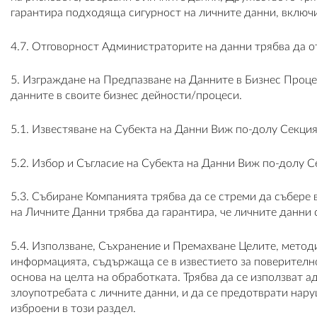
гарантира подходяща сигурност на личните данни, включ
4.7. Отговорност Администраторите на данни трябва да от
5. Изграждане на Предпазване на Данните в Бизнес Проце
данните в своите бизнес дейности/процеси.
5.1. Известяване на Субекта на Данни Виж по-долу Секци
5.2. Избор и Съгласие на Субекта на Данни Виж по-долу 
5.3. Събиране Компанията трябва да се стреми да събере
на Личните Данни трябва да гарантира, че личните данни 
5.4. Използване, Съхранение и Премахване Целите, методи
информацията, съдържаща се в известието за поверително
основа на целта на обработката. Трябва да се използват 
злоупотребата с личните данни, и да се предотврати нар
изброени в този раздел.