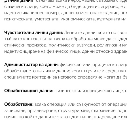
„Лични данни“
означава всяка информация, свързана с ид
физическо лице, което може да бъде идентифицирано, е л
идентификационен номер, данни за местонахождение, онла
психическата, умствената, икономическата, културната и
Чувствителни лични данни:
Личните данни, които по своя
тъй като контекстът на тяхната обработка може да създад
етнически произход, политически възгледи, религиозни и
идентифициране на физическо лице, данни относно здраве
Администратор на данни:
физическо или юридическо лице,
обработването на лични данни; когато целите и средства
специалните критерии за неговото определяне могат да б
Обработващият данни:
физическо или юридическо лице, п
Обработване:
всяка операция или съвкупност от операции
записване, организиране, структуриране, съхранение, ада
начин, по който данните стават достъпни, подреждане и