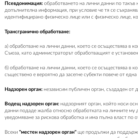
Псевдонимация:
обработването на лични данни по такъв н
допълнителна информация, при условие че тя се съхранява
идентифицирано физическо лице или с физическо лице, 
Трансгранично обработване:
a) обработване на лични данни, което се осъществява в 
Съюза, като администраторът обработващият е установен
б) обработване на лични данни, което се осъществява в 
съществено е вероятно да засегне субекти повече от една
Надзорен орган:
независим публичен орган, създаден от д
Водещ надзорен орган:
надзорният орган, който носи осн
данни подаде жалба относно обработката на личните му да
уведомяване за рискова обработка и има пълна власт по о
Всеки
"местен надзорен орган"
ще продължи да поддържа 