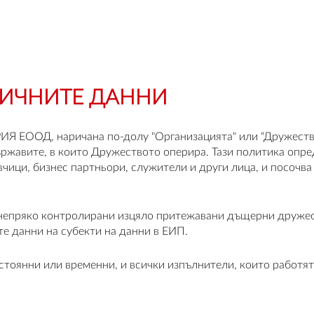
ЛИЧНИТЕ ДАННИ
ИЯ ЕООД, наричана по-долу "Организацията" или “Дружество
ържавите, в които Дружеството оперира. Тази политика опр
чици, бизнес партньори, служители и други лица, и посочва
и непряко контролирани изцяло притежавани дъщерни дружес
е данни на субекти на данни в ЕИП.
стоянни или временни, и всички изпълнители, които работят