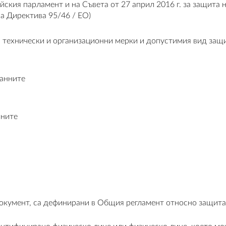
ския парламент и на Съвета от 27 април 2016 г. за защита 
а Директива 95/46 / ЕО)
а технически и организационни мерки и допустимия вид защ
данните
нните
окумент, са дефинирани в Общия регламент относно защита