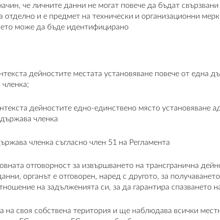
ачин, че личните данни не могат повече да бъдат свързвани 
 отделно и е предмет на технически и организационни мерки 
което може да бъде идентифицирано
контекста дейностите местата установяване повече от една
 членка;
контекста дейностите едно-единствено място установяване 
 държава членка
ържава членка съгласно член 51 на Регламента
овната отговорност за извършването на трансгранична дейн
нни, органът е отговорен, наред с другото, за получаването
тношение на задълженията си, за да гарантира спазването н
на своя собствена територия и ще наблюдава всички местни