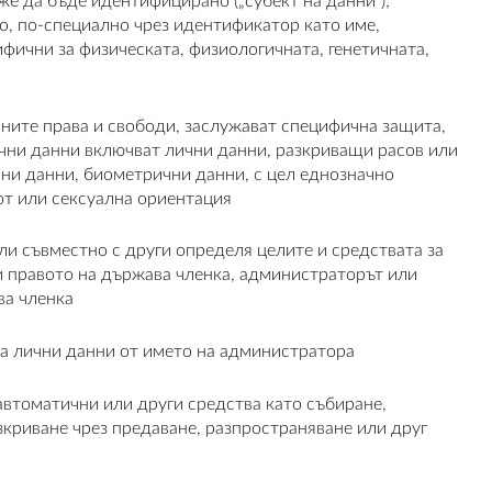
е да бъде идентифицирано („субект на данни“);
о, по-специално чрез идентификатор като име,
ични за физическата, физиологичната, генетичната,
ните права и свободи, заслужават специфична защита,
лични данни включват лични данни, разкриващи расов или
чни данни, биометрични данни, с цел еднозначно
от или сексуална ориентация
ли съвместно с други определя целите и средствата за
ли правото на държава членка, администраторът или
ва членка
ва лични данни от името на администратора
автоматични или други средства като събиране,
зкриване чрез предаване, разпространяване или друг