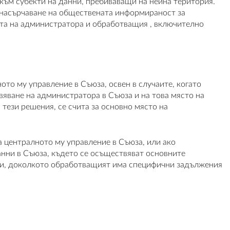
 към субекти на данни, пребиваващи на нейна територия.
 насърчаване на обществената информираност за
ията на администратора и обработващия , включително
ото му управление в Съюза, освен в случаите, когато
вяване на администратора в Съюза и на това място на
 тези решения, се счита за основно място на
а централното му управление в Съюза, или ако
нни в Съюза, където се осъществяват основните
нни, доколкото обработващият има специфични задължения