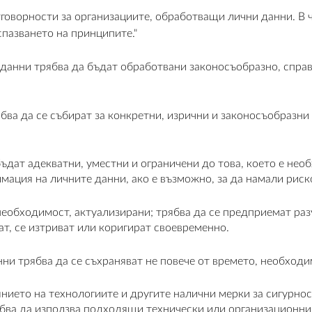
оворности за организациите, обработващи лични данни. В чл
спазването на принципите."
 данни трябва да бъдат обработвани законосъобразно, справ
ва да се събират за конкретни, изрични и законосъобразни 
дат адекватни, уместни и ограничени до това, което е необ
ция на личните данни, ако е възможно, за да намали риско
необходимост, актуализирани; трябва да се предприемат разу
ат, се изтриват или коригират своевременно.
ни трябва да се съхраняват не повече от времето, необходим
ието на технологиите и другите налични мерки за сигурност
ябва да използва подходящи технически или организационни 