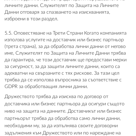
личните данни. Служителят по Защита на Личните
Данни отговаря за спазването на изискванията,
изброени в този раздел.
5.5. Оповестяване на Трети Страни Когато компанията
използва услугите на доставчик или бизнес партньор
(трета страна), за да обработва лични данни от негово
име, Служителят по Защита на Личните Данни трябва
да гарантира, че този доставчик ще предостави мерки
за сигурност, за да защити личните данни, които са
адекватни на свързаните с тях рискове. За тази цел
трябва да се използва въпросника за съответствие с
GDPR за обработващия лични данни.
Дружеството трябва да изисква по договор от
доставчика или бизнес партньора да осигури същото
ниво на защита на данните. Доставчикът или бизнес
партньорът трябва да обработва само лични данни,
необходими му, за да изпълнява своите договорни
задължения към Дружеството или по нареждане на