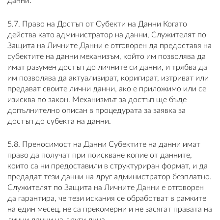
данни.
5.7. Право на Достъп от Субекти на Данни Когато
действа като администратор на данни, Служителят по
Защита на Личните Данни е отговорен да предоставя на
субектите на данни механизъм, който им позволява да
имат разумен достъп до личните си данни, и трябва да
им позволява да актуализират, коригират, изтриват или
предават своите лични данни, ако е приложимо или се
изисква по закон. Механизмът за достъп ще бъде
допълнително описан в процедурата за заявка за
достъп до субекта на данни.
5.8. Преносимост на Данни Субектите на данни имат
право да получат при поискване копие от данните,
които са ни предоставили в структуриран формат, и да
предадат тези данни на друг администратор безплатно.
Служителят по Защита на Личните Данни е отговорен
да гарантира, че тези искания се обработват в рамките
на един месец, не са прекомерни и не засягат правата на