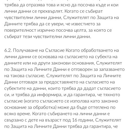
трябва да отразява това и ясно да посочва къде и кои
лични данни се прехвърлят. Когато се събират
чувствителни лични данни, Служителят по Защита на
Данните трябва да се увери, че известието за
поверителност изрично посочва целта, за която се
събират тези чувствителни лични данни.
6.2. Получаване на Съгласие Когато обработването на
лични данни се основава на съгласието на субекта на
данните или на други законови основания, Служителят
по Защита на Личните Данни е отговорен за запазването
на такова съгласие. Служителят по Защита на Личните
Данни отговаря за предоставянето на съгласието на
субектите на данни, които трябва да дадат съгласието
си, и трябва да информира, и да гарантира, че тяхното
съгласие (когато съгласието се използва като законно
основание за обработка) може да бъде оттеглено по
всяко време. Когато събирането на лични данни е
свързано с дете на възраст под 16 години, Служителят
по Защита на Личните Данни трябва да гарантира, че