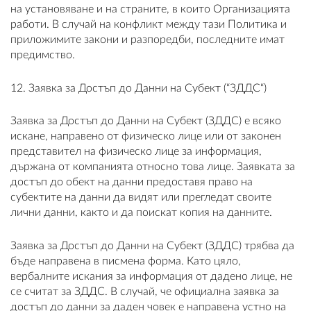
на установяване и на страните, в които Организацията
работи. В случай на конфликт между тази Политика и
приложимите закони и разпоредби, последните имат
предимство.
12. Заявка за Достъп до Данни на Субект (“ЗДДС“)
Заявка за Достъп до Данни на Субект (ЗДДС) е всяко
искане, направено от физическо лице или от законен
представител на физическо лице за информация,
държана от компанията относно това лице. Заявката за
достъп до обект на данни предоставя право на
субектите на данни да видят или прегледат своите
лични данни, както и да поискат копия на данните.
Заявка за Достъп до Данни на Субект (ЗДДС) трябва да
бъде направена в писмена форма. Като цяло,
вербалните искания за информация от дадено лице, не
се считат за ЗДДС. В случай, че официална заявка за
достъп до данни за даден човек е направена устно на