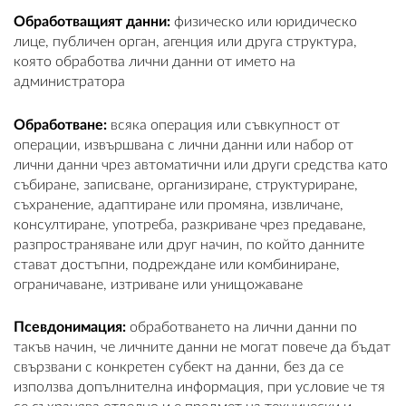
Обработващият данни:
физическо или юридическо
лице, публичен орган, агенция или друга структура,
която обработва лични данни от името на
администратора
Обработване:
всяка операция или съвкупност от
операции, извършвана с лични данни или набор от
лични данни чрез автоматични или други средства като
събиране, записване, организиране, структуриране,
съхранение, адаптиране или промяна, извличане,
консултиране, употреба, разкриване чрез предаване,
разпространяване или друг начин, по който данните
стават достъпни, подреждане или комбиниране,
ограничаване, изтриване или унищожаване
Псевдонимация:
обработването на лични данни по
такъв начин, че личните данни не могат повече да бъдат
свързвани с конкретен субект на данни, без да се
използва допълнителна информация, при условие че тя