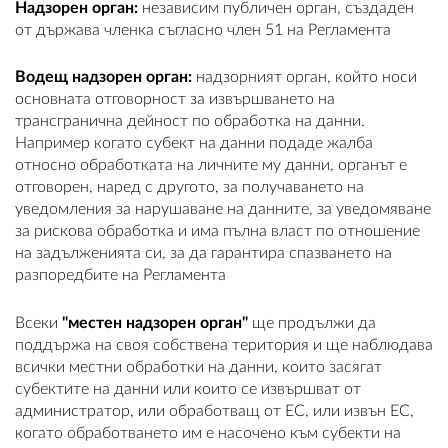
Надзорен орган:
независим публичен орган, създаден
от държава членка съгласно член 51 на Регламента
Водещ надзорен орган:
надзорният орган, който носи
основната отговорност за извършването на
трансгранична дейност по обработка на данни.
Например когато субект на данни подаде жалба
относно обработката на личните му данни, органът е
отговорен, наред с другото, за получаването на
уведомления за нарушаване на данните, за уведомяване
за рискова обработка и има пълна власт по отношение
на задълженията си, за да гарантира спазването на
разпоредбите на Регламента
Всеки
"местен надзорен орган"
ще продължи да
поддържа на своя собствена територия и ще наблюдава
всички местни обработки на данни, които засягат
субектите на данни или които се извършват от
администратор, или обработващ от ЕС, или извън ЕС,
когато обработването им е насочено към субекти на