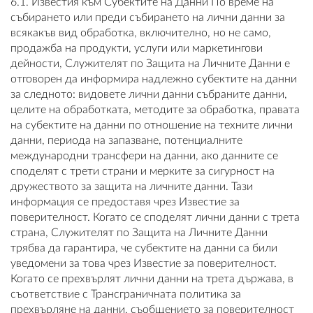
6.1. Известия към Субектите на Данни По време на
събирането или преди събирането на лични данни за
всякакъв вид обработка, включително, но не само,
продажба на продукти, услуги или маркетингови
дейности, Служителят по Защита на Личните Данни е
отговорен да информира надлежно субектите на данни
за следното: видовете лични данни събраните данни,
целите на обработката, методите за обработка, правата
на субектите на данни по отношение на техните лични
данни, периода на запазване, потенциалните
международни трансфери на данни, ако данните се
споделят с трети страни и мерките за сигурност на
дружеството за защита на личните данни. Тази
информация се предоставя чрез Известие за
поверителност. Когато се споделят лични данни с трета
страна, Служителят по Защита на Личните Данни
трябва да гарантира, че субектите на данни са били
уведомени за това чрез Известие за поверителност.
Когато се прехвърлят лични данни на трета държава, в
съответствие с Трансграничната политика за
прехвърляне на данни, съобщението за поверителност