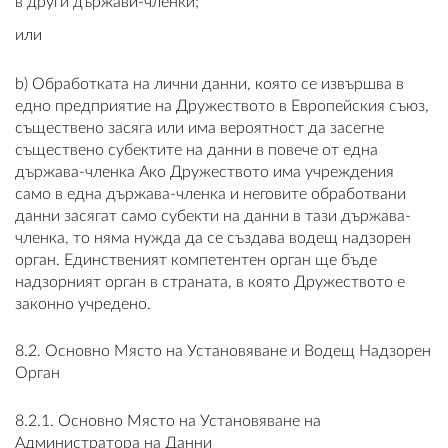
в други държави-членки;
или
b) Обработката на лични данни, която се извършва в
едно предприятие на Дружеството в Европейския съюз,
съществено засяга или има вероятност да засегне
съществено субектите на данни в повече от една
държава-членка Ако Дружеството има учреждения
само в една държава-членка и неговите обработвани
данни засягат само субекти на данни в тази държава-
членка, то няма нужда да се създава водещ надзорен
орган. Единственият компетентен орган ще бъде
надзорният орган в страната, в която Дружеството е
законно учредено.
8.2. Основно Място на Установяване и Водещ Надзорен
Орган
8.2.1. Основно Място на Установяване на
Администратора на Данни