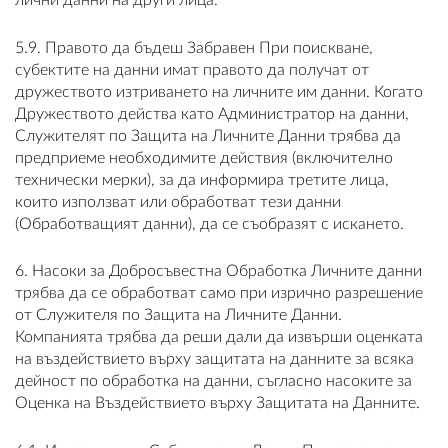
лични данни на други лица.
5.9. Правото да бъдеш Забравен При поискване,
субектите на данни имат правото да получат от
дружеството изтриването на личните им данни. Когато
Дружеството действа като Администратор на данни,
Служителят по Защита на Личните Данни трябва да
предприеме необходимите действия (включително
технически мерки), за да информира третите лица,
които използват или обработват тези данни
(Обработващият данни), да се съобразят с искането.
6. Насоки за Добросъвестна Обработка Личните данни
трябва да се обработват само при изрично разрешение
от Служителя по Защита на Личните Данни.
Компанията трябва да реши дали да извърши оценката
на въздействието върху защитата на данните за всяка
дейност по обработка на данни, съгласно насоките за
Оценка на Въздействието върху Защитата на Данните.