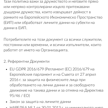
Тази политика важи за дружеството и неговите пряко
или непряко контролирани изцяло притежавани
дъщерни дружества, които извършват дейност в
рамките на Европейското Икономическо Пространство
(ЕИП) или обработват личните данни на субекти на
ВХОД
данни в ЕИП.
РЕГИСТРАЦИЯ
Потребителите на този документ са всички служители,
постоянни или временни, и всички изпълнители, които
КОНТАКТИ
работят от името на Организацията.
ОБЩИ УСЛОВИЯ
2. Референтни Документи
EU GDPR 2016/679 (Регламент (ЕС) 2016/679 на
УСЛОВИЯ ЗА ДОСТАВКА
Европейския парламент и на Съвета от 27 април
2016 г. за защита на физическите лица при
СТОКИ НА КРЕДИТ
обработването на лични данни и за свободното
движение на такива данни и за отмяна на Директива
ЛИЧНИ ДАННИ
95/46 / ЕО)
Закон за защита на личните данни
ПОЛИТИКА ЗА БИСКВИТКИ
НАРЕДБА № 1 от 30.01.2013 г. за минималното ниво