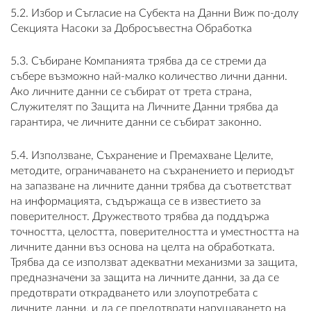
5.2. Избор и Съгласие на Субекта на Данни Виж по-долу
Секцията Насоки за Добросъвестна Обработка
5.3. Събиране Компанията трябва да се стреми да
събере възможно най-малко количество лични данни.
Ако личните данни се събират от трета страна,
Служителят по Защита на Личните Данни трябва да
гарантира, че личните данни се събират законно.
5.4. Използване, Съхранение и Премахване Целите,
методите, ограничаването на съхранението и периодът
на запазване на личните данни трябва да съответстват
на информацията, съдържаща се в известието за
поверителност. Дружеството трябва да поддържа
точността, целостта, поверителността и уместността на
личните данни въз основа на целта на обработката.
Трябва да се използват адекватни механизми за защита,
предназначени за защита на личните данни, за да се
предотврати открадването или злоупотребата с
личните данни, и да се предотврати нарушаването на