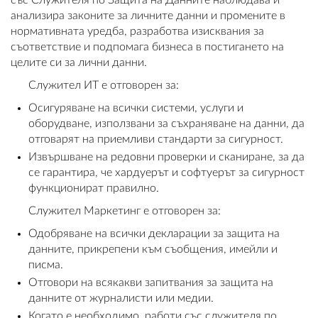
със Служителя по Защита на Данните наблюдава и
анализира законите за личните данни и промените в
нормативната уредба, разработва изисквания за
съответствие и подпомага бизнеса в постигането на
целите си за лични данни.
Служител ИТ е отговорен за:
Осигуряване на всички системи, услуги и
оборудване, използвани за съхраняване на данни, да
отговарят на приемливи стандарти за сигурност.
Извършване на редовни проверки и сканиране, за да
се гарантира, че хардуерът и софтуерът за сигурност
функционират правилно.
Служител Маркетинг е отговорен за:
Одобряване на всички декларации за защита на
данните, прикрепени към съобщения, имейли и
писма.
Отговори на всякакви запитвания за защита на
данните от журналисти или медии.
Когато е необходимо, работи със служителя по