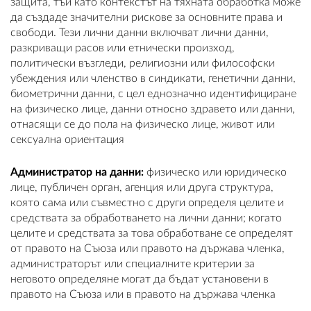
защита, тъй като контекстът на тяхната обработка може
да създаде значителни рискове за основните права и
свободи. Тези лични данни включват лични данни,
разкриващи расов или етнически произход,
политически възгледи, религиозни или философски
убеждения или членство в синдикати, генетични данни,
биометрични данни, с цел еднозначно идентифициране
на физическо лице, данни относно здравето или данни,
отнасящи се до пола на физическо лице, живот или
сексуална ориентация
Администратор на данни:
физическо или юридическо
лице, публичен орган, агенция или друга структура,
която сама или съвместно с други определя целите и
средствата за обработването на лични данни; когато
целите и средствата за това обработване се определят
от правото на Съюза или правото на държава членка,
администраторът или специалните критерии за
неговото определяне могат да бъдат установени в
правото на Съюза или в правото на държава членка