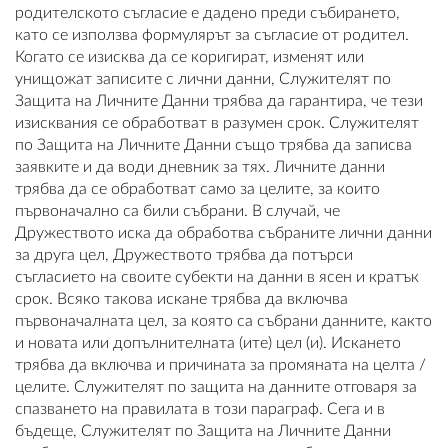
родителското съгласие е дадено преди събирането,
като се използва формулярът за съгласие от родител.
Когато се изисква да се коригират, изменят или
унищожат записите с лични данни, Служителят по
Защита на Личните Данни трябва да гарантира, че тези
изисквания се обработват в разумен срок. Служителят
по Защита на Личните Данни също трябва да записва
заявките и да води дневник за тях. Личните данни
трябва да се обработват само за целите, за които
първоначално са били събрани. В случай, че
Дружеството иска да обработва събраните лични данни
за друга цел, Дружеството трябва да потърси
съгласието на своите субекти на данни в ясен и кратък
срок. Всяко такова искане трябва да включва
първоначалната цел, за която са събрани данните, както
и новата или допълнителната (ите) цел (и). Искането
трябва да включва и причината за промяната на целта /
целите. Служителят по защита на данните отговаря за
спазването на правилата в този параграф. Сега и в
бъдеще, Служителят по Защита на Личните Данни