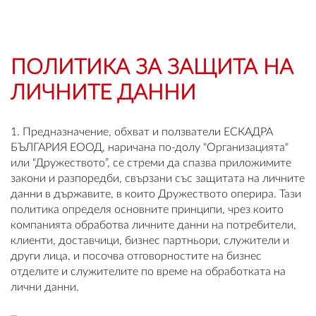
OUTLET
ВАУЧЕР ЗА ПОДАРЪК
ПОЛИТИКА ЗА ЗАЩИТА НА
ЛИЧНИТЕ ДАННИ
Любими
0 продукта
1. Предназначение, обхват и ползватели ЕСКАДРА
БЪЛГАРИЯ ЕООД, наричана по-долу "Организацията"
Количка
или “Дружеството”, се стреми да спазва приложимите
0 продукта
закони и разпоредби, свързани със защитата на личните
данни в държавите, в които Дружеството оперира. Тази
политика определя основните принципи, чрез които
Вход
компанията обработва личните данни на потребители,
клиенти, доставчици, бизнес партньори, служители и
други лица, и посочва отговорностите на бизнес
Регистрация
отделите и служителите по време на обработката на
лични данни.