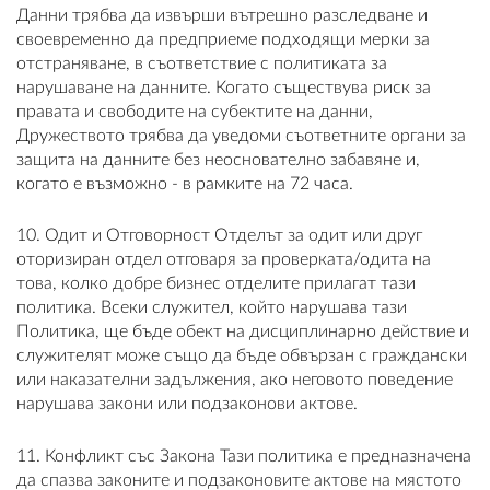
Данни трябва да извърши вътрешно разследване и
своевременно да предприеме подходящи мерки за
отстраняване, в съответствие с политиката за
нарушаване на данните. Когато съществува риск за
правата и свободите на субектите на данни,
Дружеството трябва да уведоми съответните органи за
защита на данните без неоснователно забавяне и,
когато е възможно - в рамките на 72 часа.
10. Одит и Отговорност Отделът за одит или друг
оторизиран отдел отговаря за проверката/одита на
това, колко добре бизнес отделите прилагат тази
политика. Всеки служител, който нарушава тази
Политика, ще бъде обект на дисциплинарно действие и
служителят може също да бъде обвързан с граждански
или наказателни задължения, ако неговото поведение
нарушава закони или подзаконови актове.
11. Конфликт със Закона Тази политика е предназначена
да спазва законите и подзаконовите актове на мястото