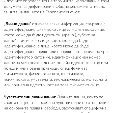
Следните определения на термините, използвани в този
документ, са дефинирани в Общия регламент относно
защита на данните на Европейския съюз:
„Лични данни“
означава всяка информация, свързана с
идентифицирано физическо лице или физическо лице,
което може да бъде идентифицирано („субект на
данни“); физическо лице, което може да бъде
идентифицирано, е лице, което може да бъде
идентифицирано, пряко или непряко, по-специално чрез
идентификатор като име, идентификационен номер,
данни за местонахождение, онлайн идентификатор или
по един или повече признаци, специфични за
физическата, физиологичната, генетичната,
психическата, умствената, икономическата, културната
или социална идентичност на това физическо лице
Чувствителни лични данни:
Личните данни, които по
своята същност са особено чувствителни по отношение
на основните права и свободи, заслужават специфична