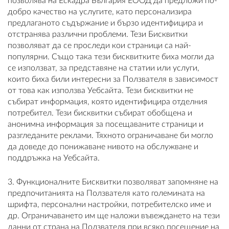
позволява на Ескадра България ЕООД да предложи по-
добро качество на услугите, като персонализира
предлаганото съдържание и бързо идентифицира и
отстранява различни проблеми. Тези Бисквитки
позволяват да се проследи кои страници са най-
популярни. Също така тези бисквитките биха могли да
се използват, за представяне на статии или услуги,
които биха били интересни за Ползвателя в зависимост
от това как използва Уебсайта. Тези бисквитки не
събират информация, която идентифицира отделния
потребител. Тези бисквитки събират обобщена и
анонимна информация за посещаваните страници и
разгледаните реклами. Тяхното ограничаване би могло
да доведе до понижаване нивото на обслужване и
поддръжка на Уебсайта.
3. Функционалните Бисквитки позволяват запомняне на
предпочитанията на Ползвателя като големината на
шрифта, персонални настройки, потребителско име и
др. Ограничаването им ще наложи въвеждането на тези
данни от страна на Ползвателя при всяко посещение на