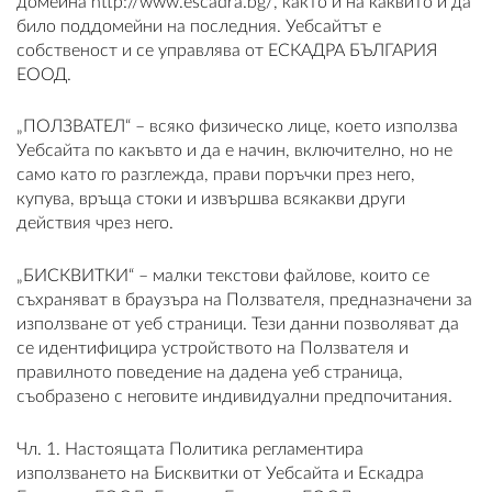
домейна http://www.escadra.bg/, както и на каквито и да
било поддомейни на последния. Уебсайтът е
собственост и се управлява от ЕСКАДРА БЪЛГАРИЯ
ЕООД.
ВХОД
„ПОЛЗВАТЕЛ“ – всяко физическо лице, което използва
Уебсайта по какъвто и да е начин, включително, но не
РЕГИСТРАЦИЯ
само като го разглежда, прави поръчки през него,
купува, връща стоки и извършва всякакви други
КОНТАКТИ
действия чрез него.
ОБЩИ УСЛОВИЯ
„БИСКВИТКИ“ – малки текстови файлове, които се
съхраняват в браузъра на Ползвателя, предназначени за
УСЛОВИЯ ЗА ДОСТАВКА
използване от уеб страници. Тези данни позволяват да
се идентифицира устройството на Ползвателя и
СТОКИ НА КРЕДИТ
правилното поведение на дадена уеб страница,
съобразено с неговите индивидуални предпочитания.
ЛИЧНИ ДАННИ
Чл. 1. Настоящата Политика регламентира
използването на Бисквитки от Уебсайта и Ескадра
ПОЛИТИКА ЗА БИСКВИТКИ