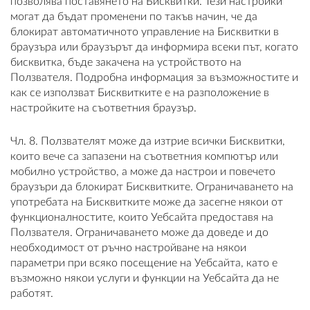
позволява поставянето на Бисквитки. Тези настройки
могат да бъдат променени по такъв начин, че да
блокират автоматичното управление на Бисквитки в
браузъра или браузърът да информира всеки път, когато
бисквитка, бъде закачена на устройството на
Ползвателя. Подробна информация за възможностите и
как се използват Бисквитките е на разположение в
настройките на съответния браузър.
Чл. 8. Ползвателят може да изтрие всички Бисквитки,
които вече са запазени на съответния компютър или
мобилно устройство, а може да настрои и повечето
браузъри да блокират Бисквитките. Ограничаването на
употребата на Бисквитките може да засегне някои от
функционалностите, които Уебсайта предоставя на
Ползвателя. Ограничаването може да доведе и до
необходимост от ръчно настройване на някои
параметри при всяко посещение на Уебсайта, като е
възможно някои услуги и функции на Уебсайта да не
работят.