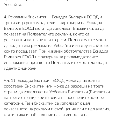
Уебсайта.
4. Рекламни бисквитки – Ескадра България ЕООД и
трети лица рекламодатели – партньори на Ескадра
България ЕООД могат да използват Бисквитки, за да
показват на Ползвателите реклами, които са
релевантни на техните интереси. Ползвателите могат
да видят тези реклами на Уебсайта и на други сайтове,
които посещават. При никакви обстоятелства Ескадра
България ЕООД не разкрива на рекламодателите
информация, чрез която Ползвателите могат да бъдат
идентифицирани.
Чл. 11. Ескадра България ЕООД може да използва
собствени Бисквитки или може да разреши на трети
страни да използват на Уебсайта Бисквитки (Бисквитки
на трети страни), които влизат в посочените по-горе
категории. Тези бисквитки се използват с цел
показването на реклами и съобщения или с цел анализ,
статистика и наблюдение на активността на