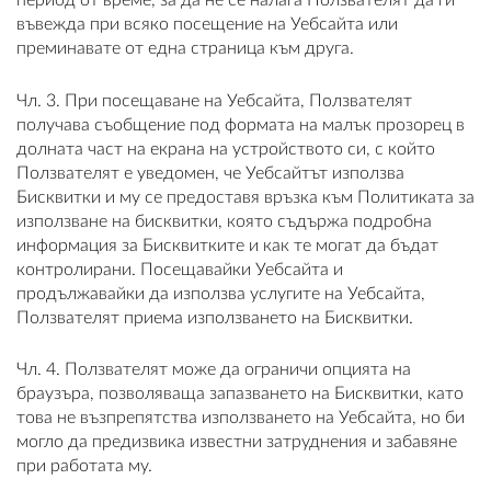
период от време, за да не се налага Ползвателят да ги
въвежда при всяко посещение на Уебсайта или
преминавате от една страница към друга.
Чл. 3. При посещаване на Уебсайта, Ползвателят
получава съобщение под формата на малък прозорец в
долната част на екрана на устройството си, с който
Ползвателят е уведомен, че Уебсайтът използва
Бисквитки и му се предоставя връзка към Политиката за
използване на бисквитки, която съдържа подробна
информация за Бисквитките и как те могат да бъдат
контролирани. Посещавайки Уебсайта и
продължавайки да използва услугите на Уебсайта,
Ползвателят приема използването на Бисквитки.
Чл. 4. Ползвателят може да ограничи опцията на
браузъра, позволяваща запазването на Бисквитки, като
това не възпрепятства използването на Уебсайта, но би
могло да предизвика известни затруднения и забавяне
при работата му.