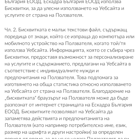
България ЕООД. Ескадра България ЕООД използва
Бисквитки, за да улесни използването на Уебсайта и
ПЛАТФОРМА ЗА ОРС
услугите от страна на Ползвателя.
Чл. 2. Бисквитката е малък текстови файл, съдържащ
поредица от знаци, който се изпраща до компютъра или
мобилното устройство на Ползвателя, когато той/тя
използва Уебсайта. Информацията, която се събира чрез
Бисквитки, предоставя възможност за персонализиране
на услугите и съдържанието, предлагани на Уебсайта в
съответствие с индивидуалните нужди и
предпочитания на Ползвателя. Това подпомага за
изготвянето на обща статистика относно използването
на Уебсайта от страна на Ползвателя. Благодарение на
„бисквитката“ браузърът на Ползвателя може да бъде
разпознат от интернет страницата на Ескадра България
ЕООД. Бисквитките позволяват на Уебсайта да
запаметява действията и предпочитанията на
Ползвателя (като например потребителско име, език,
размер на шрифта и други настройки) за определен