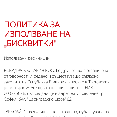
OUTLET
ВАУЧЕР ЗА ПОДАРЪК
ПОЛИТИКА ЗА
ИЗПОЛЗВАНЕ НА
Любими
„БИСКВИТКИ"
0 продукта
Използвани дефиниции:
Количка
0 продукта
ЕСКАДРА БЪЛГАРИЯ ЕООД е дружество с ограничена
отговорност, учредено и съществуващо съгласно
Вход
законите на Република България, вписано в Търговския
регистър към Агенцията по вписванията с ЕИК
200775078, със седалище и адрес на управление гр.
Регистрация
София, бул. "Цариградско шосе" 62.
„УЕБСАЙТ“ - всяка интернет страница, публикувана на