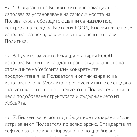
Чл. 5. Свързаната с Бисквитките информация не се
използва за установяване на самоличността на
Ползвателя, а образците с данни са изцяло под
контрола на Ескадра България ЕООД. Бисквитките не се
използват за цели, различни от посочените в тази
Политика.
Чл. 6. Целите, за които Ескадра България ЕООД
използва Бисквитки са адаптиране съдържанието на
страниците на Уебсайта към конкретните
предпочитания на Ползвателя и оптимизиране на
използването на Уебсайта. Чрез Бисквитките се създава
статистика относно поведението на Ползвателя, която
цели подобряване структурата и съдържанието на
Уебсайта.
Чл. 7. Бисквитките могат да бъдат контролирани и/или
изтривани от Ползвателя по всяко време. Стандартният
софтуер за сърфиране (браузър) по подразбиране