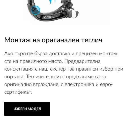
ВХОД
Монтаж на оригинален теглич
РЕГИСТРАЦИЯ
Ако търсите бърза доставка и прецизен монтаж
КОНТАКТИ
сте на правилното място. Предварителна
консултация с наш експерт за правилен избор при
ОБЩИ УСЛОВИЯ
поръчка. Тегличите, които предлагаме са за
УСЛОВИЯ ЗА ДОСТАВКА
оригинално вграждане, с електроника и евро-
сертификат.
СТОКИ НА КРЕДИТ
ИЗБЕРИ МОДЕЛ
ЛИЧНИ ДАННИ
ПОЛИТИКА ЗА БИСКВИТКИ