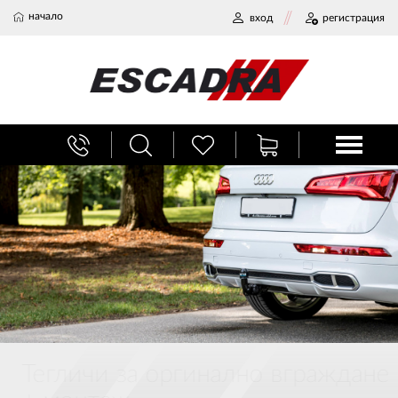
начало
вход
регистрация
БАГАЖНИЦИ
ТЕГЛИЧ ЗА КОЛА
ВЕРИГИ ЗА СНЯГ
ХЛАДИЛНИ ЧАНТИ
НАЕМИ И СЕРВИЗ
Тегличи за оргинално вграждане