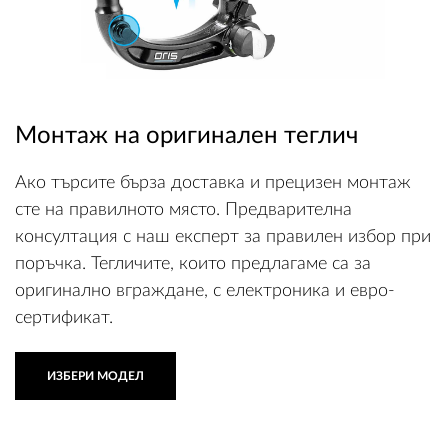
ВХОД
Монтаж на оригинален теглич
РЕГИСТРАЦИЯ
Ако търсите бърза доставка и прецизен монтаж
КОНТАКТИ
сте на правилното място. Предварителна
консултация с наш експерт за правилен избор при
ОБЩИ УСЛОВИЯ
поръчка. Тегличите, които предлагаме са за
УСЛОВИЯ ЗА ДОСТАВКА
оригинално вграждане, с електроника и евро-
сертификат.
СТОКИ НА КРЕДИТ
ИЗБЕРИ МОДЕЛ
ЛИЧНИ ДАННИ
ПОЛИТИКА ЗА БИСКВИТКИ