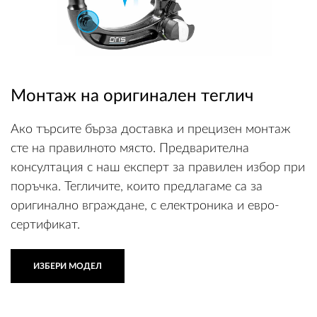
ВХОД
Монтаж на оригинален теглич
РЕГИСТРАЦИЯ
Ако търсите бърза доставка и прецизен монтаж
КОНТАКТИ
сте на правилното място. Предварителна
консултация с наш експерт за правилен избор при
ОБЩИ УСЛОВИЯ
поръчка. Тегличите, които предлагаме са за
УСЛОВИЯ ЗА ДОСТАВКА
оригинално вграждане, с електроника и евро-
сертификат.
СТОКИ НА КРЕДИТ
ИЗБЕРИ МОДЕЛ
ЛИЧНИ ДАННИ
ПОЛИТИКА ЗА БИСКВИТКИ