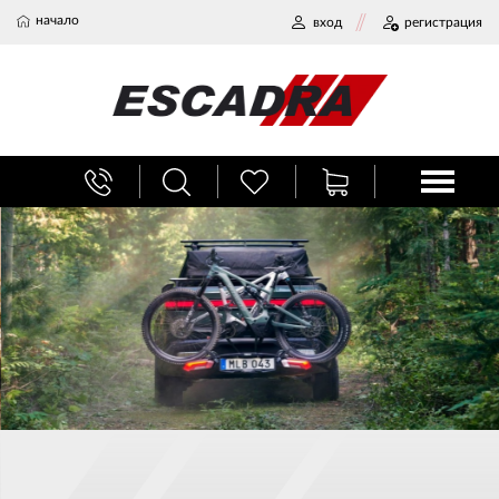
начало
вход
регистрация
БАГАЖНИЦИ
ТЕГЛИЧ ЗА КОЛА
ВЕРИГИ ЗА СНЯГ
ХЛАДИЛНИ ЧАНТИ
НАЕМИ И СЕРВИЗ
Велобагажници Thule