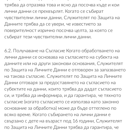
трябва да отразява това и ясно да посочва къде и кои
лични данни се прехвърлят. Когато се събират
чувствителни лични данни, Служителят по Защита на
Данните трябва да се увери, че известието за
поверителност изрично посочва целта, за която се
събират тези чувствителни лични данни.
6.2. Получаване на Съгласие Когато обработването на
лични данни се основава на съгласието на субекта на
данните или на други законови основания, Служителят
по Защита на Личните Данни е отговорен за запазването
на такова съгласие. Служителят по Защита на Личните
Данни отговаря за предоставянето на съгласието на
субектите на данни, които трябва да дадат съгласието
си, и трябва да информира, и да гарантира, че тяхното
съгласие (когато съгласието се използва като законно
основание за обработка) може да бъде оттеглено по
всяко време. Когато събирането на лични данни е
свързано с дете на възраст под 16 години, Служителят
по Защита на Личните Данни трябва да гарантира, че