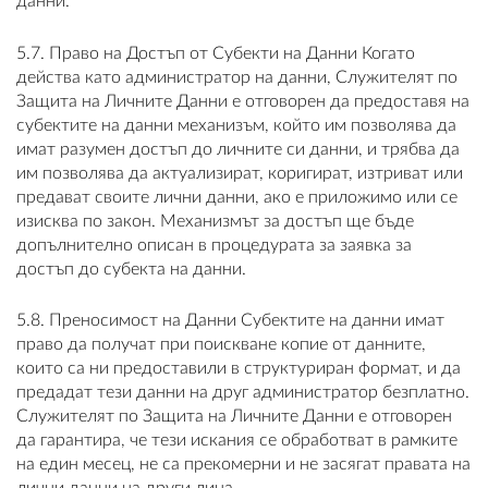
данни.
5.7. Право на Достъп от Субекти на Данни Когато
действа като администратор на данни, Служителят по
Защита на Личните Данни е отговорен да предоставя на
субектите на данни механизъм, който им позволява да
имат разумен достъп до личните си данни, и трябва да
им позволява да актуализират, коригират, изтриват или
предават своите лични данни, ако е приложимо или се
изисква по закон. Механизмът за достъп ще бъде
допълнително описан в процедурата за заявка за
достъп до субекта на данни.
5.8. Преносимост на Данни Субектите на данни имат
право да получат при поискване копие от данните,
които са ни предоставили в структуриран формат, и да
предадат тези данни на друг администратор безплатно.
Служителят по Защита на Личните Данни е отговорен
да гарантира, че тези искания се обработват в рамките
на един месец, не са прекомерни и не засягат правата на