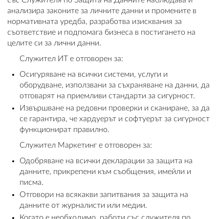
със Служителя по Защита на Данните наблюдава и
анализира законите за личните данни и промените в
нормативната уредба, разработва изисквания за
съответствие и подпомага бизнеса в постигането на
целите си за лични данни.
Служител ИТ е отговорен за:
Осигуряване на всички системи, услуги и
оборудване, използвани за съхраняване на данни, да
отговарят на приемливи стандарти за сигурност.
Извършване на редовни проверки и сканиране, за да
се гарантира, че хардуерът и софтуерът за сигурност
функционират правилно.
Служител Маркетинг е отговорен за:
Одобряване на всички декларации за защита на
данните, прикрепени към съобщения, имейли и
писма.
Отговори на всякакви запитвания за защита на
данните от журналисти или медии.
Когато е необходимо, работи със служителя по