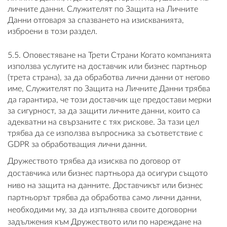
личните данни. Служителят по Защита на Личните
Данни отговаря за спазването на изискванията,
изброени в този раздел.
5.5. Оповестяване на Трети Страни Когато компанията
използва услугите на доставчик или бизнес партньор
(трета страна), за да обработва лични данни от негово
име, Служителят по Защита на Личните Данни трябва
да гарантира, че този доставчик ще предостави мерки
за сигурност, за да защити личните данни, които са
адекватни на свързаните с тях рискове. За тази цел
трябва да се използва въпросника за съответствие с
GDPR за обработващия лични данни.
Дружеството трябва да изисква по договор от
доставчика или бизнес партньора да осигури същото
ниво на защита на данните. Доставчикът или бизнес
партньорът трябва да обработва само лични данни,
необходими му, за да изпълнява своите договорни
задължения към Дружеството или по нареждане на