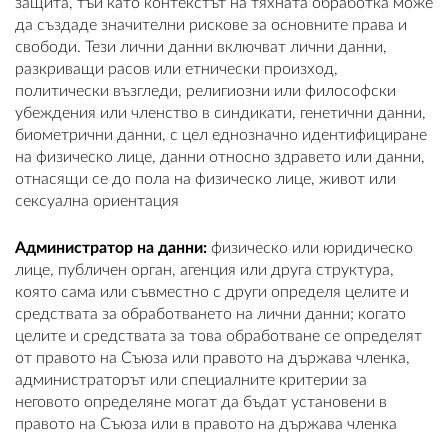
защита, тъй като контекстът на тяхната обработка може
да създаде значителни рискове за основните права и
свободи. Тези лични данни включват лични данни,
разкриващи расов или етнически произход,
политически възгледи, религиозни или философски
убеждения или членство в синдикати, генетични данни,
биометрични данни, с цел еднозначно идентифициране
на физическо лице, данни относно здравето или данни,
отнасящи се до пола на физическо лице, живот или
сексуална ориентация
Администратор на данни:
физическо или юридическо
лице, публичен орган, агенция или друга структура,
която сама или съвместно с други определя целите и
средствата за обработването на лични данни; когато
целите и средствата за това обработване се определят
от правото на Съюза или правото на държава членка,
администраторът или специалните критерии за
неговото определяне могат да бъдат установени в
правото на Съюза или в правото на държава членка