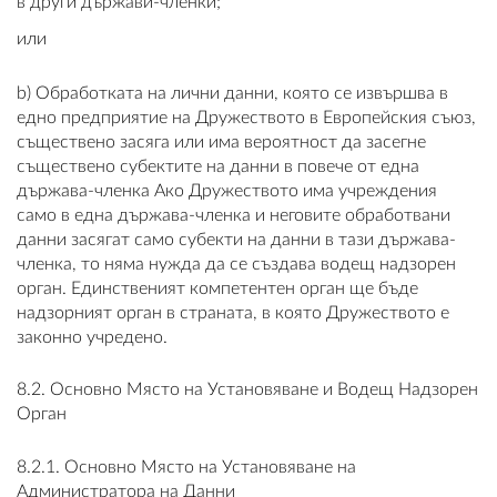
в други държави-членки;
или
b) Обработката на лични данни, която се извършва в
едно предприятие на Дружеството в Европейския съюз,
съществено засяга или има вероятност да засегне
съществено субектите на данни в повече от една
държава-членка Ако Дружеството има учреждения
само в една държава-членка и неговите обработвани
данни засягат само субекти на данни в тази държава-
членка, то няма нужда да се създава водещ надзорен
орган. Единственият компетентен орган ще бъде
надзорният орган в страната, в която Дружеството е
законно учредено.
8.2. Основно Място на Установяване и Водещ Надзорен
Орган
8.2.1. Основно Място на Установяване на
Администратора на Данни