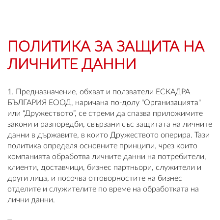
OUTLET
ВАУЧЕР ЗА ПОДАРЪК
ПОЛИТИКА ЗА ЗАЩИТА НА
ЛИЧНИТЕ ДАННИ
Любими
0 продукта
1. Предназначение, обхват и ползватели ЕСКАДРА
БЪЛГАРИЯ ЕООД, наричана по-долу "Организацията"
Количка
или “Дружеството”, се стреми да спазва приложимите
0 продукта
закони и разпоредби, свързани със защитата на личните
данни в държавите, в които Дружеството оперира. Тази
политика определя основните принципи, чрез които
Вход
компанията обработва личните данни на потребители,
клиенти, доставчици, бизнес партньори, служители и
други лица, и посочва отговорностите на бизнес
Регистрация
отделите и служителите по време на обработката на
лични данни.