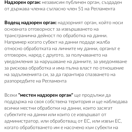
Надзорен орган:
независим публичен орган, създаден
от държава членка съгласно член 51 на Регламента
Водещ надзорен орган:
надзорният орган, който носи
основната отговорност за извършването на
трансгранична дейност по обработка на данни.
Например когато субект на данни подаде жалба
относно обработката на личните му данни, органът е
отговорен, наред с другото, за получаването на
уведомления за нарушаване на данните, за уведомяване
за рискова обработка и има пълна власт по отношение
на задълженията си, за да гарантира спазването на
разпоредбите на Регламента
Всеки
"местен надзорен орган"
ще продължи да
поддържа на своя собствена територия и ще наблюдава
всички местни обработки на данни, които засягат
субектите на данни или които се извършват от
администратор, или обработващ от ЕС, или извън ЕС,
когато обработването им е насочено към субекти на