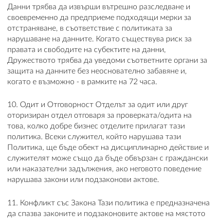
Данни трябва да извърши вътрешно разследване и
своевременно да предприеме подходящи мерки за
отстраняване, в съответствие с политиката за
нарушаване на данните. Когато съществува риск за
правата и свободите на субектите на данни,
Дружеството трябва да уведоми съответните органи за
защита на данните без неоснователно забавяне и,
когато е възможно - в рамките на 72 часа.
10. Одит и Отговорност Отделът за одит или друг
оторизиран отдел отговаря за проверката/одита на
това, колко добре бизнес отделите прилагат тази
политика. Всеки служител, който нарушава тази
Политика, ще бъде обект на дисциплинарно действие и
служителят може също да бъде обвързан с граждански
или наказателни задължения, ако неговото поведение
нарушава закони или подзаконови актове.
11. Конфликт със Закона Тази политика е предназначена
да спазва законите и подзаконовите актове на мястото