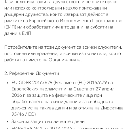
Тази политика важи за дружеството и неговите пряко
или непряко контролирани изцяло притежавани
дъщерни дружества, които извършват дейност в
рамките на Европейското Икономическо Пространство
(ЕИП) или обработват личните данни на субекти на
ВХОД
данни в ЕИП.
РЕГИСТРАЦИЯ
Потребителите на този документ са всички служители,
постоянни или временни, и всички изпълнители, които
КОНТАКТИ
работят от името на Организацията.
ОБЩИ УСЛОВИЯ
2. Референтни Документи
EU GDPR 2016/679 (Регламент (ЕС) 2016/679 на
УСЛОВИЯ ЗА ДОСТАВКА
Европейския парламент и на Съвета от 27 април
2016 г. за защита на физическите лица при
СТОКИ НА КРЕДИТ
обработването на лични данни и за свободното
движение на такива данни и за отмяна на Директива
ЛИЧНИ ДАННИ
95/46 / ЕО)
Закон за защита на личните данни
ПОЛИТИКА ЗА БИСКВИТКИ
НАРЕДБА № 1 от 30.01.2013 г. за минималното ниво