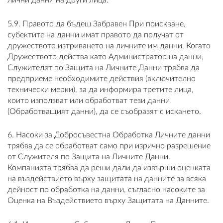
лични данни на други лица.
5.9. Правото да бъдеш Забравен При поискване,
субектите на данни имат правото да получат от
дружеството изтриването на личните им данни. Когато
Дружеството действа като Администратор на данни,
Служителят по Защита на Личните Данни трябва да
предприеме необходимите действия (включително
технически мерки), за да информира третите лица,
които използват или обработват тези данни
(Обработващият данни), да се съобразят с искането.
6. Насоки за Добросъвестна Обработка Личните данни
трябва да се обработват само при изрично разрешение
от Служителя по Защита на Личните Данни.
Компанията трябва да реши дали да извърши оценката
на въздействието върху защитата на данните за всяка
дейност по обработка на данни, съгласно насоките за
Оценка на Въздействието върху Защитата на Данните.