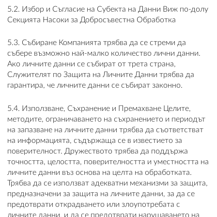
5.2. Избор и Съгласие на Субекта на Данни Виж по-долу
Секцията Насоки за Добросъвестна Обработка
5.3. Събиране Компанията трябва да се стреми да
събере възможно най-малко количество лични данни.
Ако личните данни се събират от трета страна,
Служителят по Защита на Личните Данни трябва да
гарантира, че личните данни се събират законно.
5.4. Използване, Съхранение и Премахване Целите,
методите, ограничаването на съхранението и периодът
на запазване на личните данни трябва да съответстват
на информацията, съдържаща се в известието за
поверителност. Дружеството трябва да поддържа
точността, целостта, поверителността и уместността на
личните данни въз основа на целта на обработката.
Трябва да се използват адекватни механизми за защита,
предназначени за защита на личните данни, за да се
предотврати открадването или злоупотребата с
личните данни, и да се предотврати нарушаването на