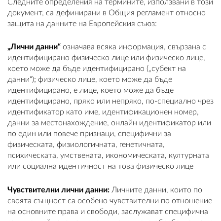
Следните определения на термините, използвани в този
документ, са дефинирани в Общия регламент относно
защита на данните на Европейския съюз:
„Лични данни“
означава всяка информация, свързана с
идентифицирано физическо лице или физическо лице,
което може да бъде идентифицирано („субект на
данни“); физическо лице, което може да бъде
идентифицирано, е лице, което може да бъде
идентифицирано, пряко или непряко, по-специално чрез
идентификатор като име, идентификационен номер,
данни за местонахождение, онлайн идентификатор или
по един или повече признаци, специфични за
физическата, физиологичната, генетичната,
психическата, умствената, икономическата, културната
или социална идентичност на това физическо лице
Чувствителни лични данни:
Личните данни, които по
своята същност са особено чувствителни по отношение
на основните права и свободи, заслужават специфична