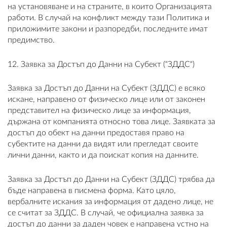
на установяване и на страните, в които Организацията
работи. В случай на конфликт между тази Политика и
приложимите закони и разпоредби, последните имат
предимство.
12. Заявка за Достъп до Данни на Субект (“ЗДДС“)
Заявка за Достъп до Данни на Субект (ЗДДС) е всяко
искане, направено от физическо лице или от законен
представител на физическо лице за информация,
държана от компанията относно това лице. Заявката за
достъп до обект на данни предоставя право на
субектите на данни да видят или прегледат своите
лични данни, както и да поискат копия на данните.
Заявка за Достъп до Данни на Субект (ЗДДС) трябва да
бъде направена в писмена форма. Като цяло,
вербалните искания за информация от дадено лице, не
се считат за ЗДДС. В случай, че официална заявка за
достъп до данни за даден човек е направена устно на