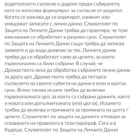
родителското съгласие е дадено преди събирането,
като се използва формулярът за съгласие от родител.
Когато се изисква да се коригират, изменят или
унищожат записите с лични данни, Служителят по
Защита на Личните Данни трябва да гарантира, че тези
изисквания се обработват в разумен срок. Служителят
по Защита на Личните Данни също трябва да записва
заявките и да води дневник за тях. Личните данни
трябва да се обработват само за целите, за които
първоначално са били събрани. В случай, че
Дружеството иска да обработва събраните лични данни
за друга цел, Дружеството трябва да потърси
съгласието на своите субекти на данни в ясен и кратък
срок. Всяко такова искане трябва да включва
първоначалната цел, за която са събрани данните, както
и новата или допълнителната (ите) цел (и). Искането
трябва да включва и причината за промяната на целта /
целите. Служителят по защита на данните отговаря за
спазването на правилата в този параграф. Сега и в
бъдеще, Служителят по Защита на Личните Данни