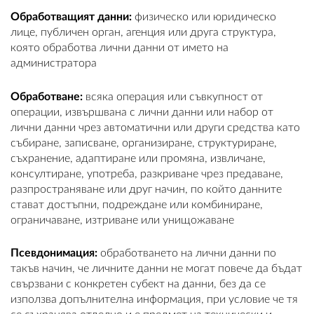
Обработващият данни:
физическо или юридическо
лице, публичен орган, агенция или друга структура,
която обработва лични данни от името на
администратора
Обработване:
всяка операция или съвкупност от
операции, извършвана с лични данни или набор от
лични данни чрез автоматични или други средства като
събиране, записване, организиране, структуриране,
съхранение, адаптиране или промяна, извличане,
консултиране, употреба, разкриване чрез предаване,
разпространяване или друг начин, по който данните
стават достъпни, подреждане или комбиниране,
ограничаване, изтриване или унищожаване
Псевдонимация:
обработването на лични данни по
такъв начин, че личните данни не могат повече да бъдат
свързвани с конкретен субект на данни, без да се
използва допълнителна информация, при условие че тя