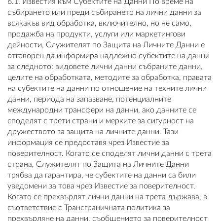
6.1. Известия към Субектите на Данни По време на
събирането или преди събирането на лични данни за
всякакъв вид обработка, включително, но не само,
продажба на продукти, услуги или маркетингови
дейности, Служителят по Защита на Личните Данни е
отговорен да информира надлежно субектите на данни
за следното: видовете лични данни събраните данни,
целите на обработката, методите за обработка, правата
на субектите на данни по отношение на техните лични
данни, периода на запазване, потенциалните
международни трансфери на данни, ако данните се
споделят с трети страни и мерките за сигурност на
дружеството за защита на личните данни. Тази
информация се предоставя чрез Известие за
поверителност. Когато се споделят лични данни с трета
страна, Служителят по Защита на Личните Данни
трябва да гарантира, че субектите на данни са били
уведомени за това чрез Известие за поверителност.
Когато се прехвърлят лични данни на трета държава, в
съответствие с Трансграничната политика за
прехвърляне на данни, съобщението за поверителност