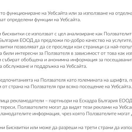
то функциониране на Уебсайта или за използване на отделна
ват определени функции на Уебсайта.
зи бисквитки се използват с цел анализиране как Ползватели
 България ЕООД да предложи по-добро качество на услугите
витки позволяват да се проследи кои страници са най-попул
ха били интересни за Ползвателя в зависимост от това как и
и събират обобщена и анонимна информация за посещаванит
а обслужване и поддръжка на Уебсайта.
едпочитанията на Ползвателя като големината на шрифта, п
от страна на Ползвателя при всяко посещение на Уебсайта.
лица рекламодатели – партньори на Ескадра България ЕООД м
тереси. Ползвателите могат да видят тези реклами на Уебса
кламодателите информация, чрез която Ползвателите могат
и Бисквитки или може да разреши на трети страни да използ