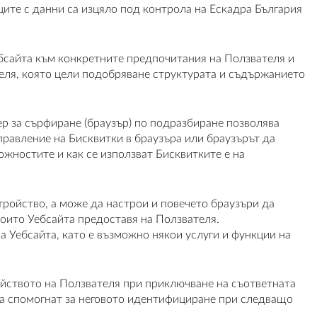
ците с данни са изцяло под контрола на Ескадра България
ебсайта към конкретните предпочитания на Ползвателя и
теля, която цели подобряване структурата и съдържанието
ер за сърфиране (браузър) по подразбиране позволява
правление на Бисквитки в браузъра или браузърът да
жностите и как се използват Бисквитките е на
тройство, а може да настрои и повечето браузъри да
които Уебсайта предоставя на Ползвателя.
 Уебсайта, като е възможно някои услуги и функции на
ойството на Ползвателя при приключване на съответната
 да спомогнат за неговото идентифициране при следващо