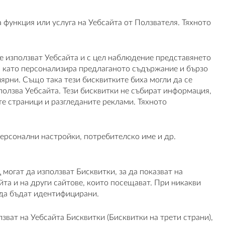
 функция или услуга на Уебсайта от Ползвателя. Тяхното
те използват Уебсайта и с цел наблюдение представянето
, като персонализира предлаганото съдържание и бързо
ярни. Също така тези бисквитките биха могли да се
зползва Уебсайта. Тези бисквитки не събират информация,
е страници и разгледаните реклами. Тяхното
ерсонални настройки, потребителско име и др.
огат да използват Бисквитки, за да показват на
йта и на други сайтове, които посещават. При никакви
 да бъдат идентифицирани.
ват на Уебсайта Бисквитки (Бисквитки на трети страни),