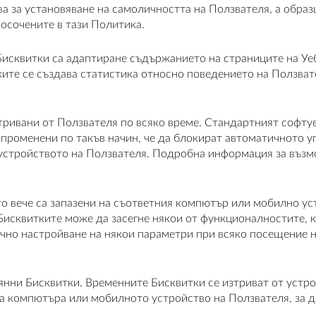
ва за установяване на самоличността на Ползвателя, а образ
посочените в тази Политика.
 Бисквитки са адаптиране съдържанието на страниците на У
ките се създава статистика относно поведението на Ползва
зтривани от Ползвателя по всяко време. Стандартният софту
 променени по такъв начин, че да блокират автоматичното у
 устройството на Ползвателя. Подробна информация за възмо
то вече са запазени на съответния компютър или мобилно ус
Бисквитките може да засегне някои от функционалностите, 
но настройване на някои параметри при всяко посещение на
янни Бисквитки. Временните Бисквитки се изтриват от устр
 на компютъра или мобилното устройство на Ползвателя, за