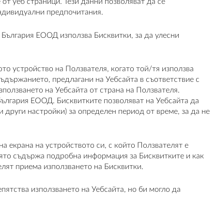
от уеб страници. Тези данни позволяват да се
индивидуални предпочитания.
 България ЕООД използва Бисквитки, за да улесни
то устройство на Ползвателя, когато той/тя използва
съдържанието, предлагани на Уебсайта в съответствие с
ползването на Уебсайта от страна на Ползвателя.
България ЕООД. Бисквитките позволяват на Уебсайта да
 други настройки) за определен период от време, за да не
а екрана на устройството си, с който Ползвателят е
която съдържа подробна информация за Бисквитките и как
елят приема използването на Бисквитки.
епятства използването на Уебсайта, но би могло да