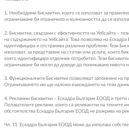
1. Необходими Бисквитки, които се използват за правилно
ограничаване би ограничило и възможността да се използ
2. Бисквитки, свързани с ефективността на Уебсайта – те
на съдържанието на Уебсайта. Това позволява на Ескадра
идентифицира и отстранява различни проблеми. Тези Биск
използват, за представяне на статии или услуги, които би
която идентифицира отделния потребител. Тези бисквитк
ограничаване би могло да доведе до понижаване нивото н
3. Функционалните Бисквитки позволяват запомняне на пр
Ограничаването им ще наложи въвеждането на тези данни 
4. Рекламни бисквитки – Ескадра България ЕООД и трети 
Ползвателите реклами, които са релевантни на техните ин
обстоятелства Ескадра България ЕООД не разкрива на ре
Чл. 11. Ескадра България ЕООД може да използва собствен