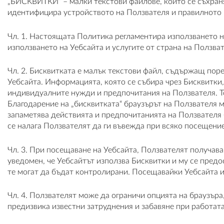
„БИСКВИТКИ“ – малки текстови файлове, които се съхраняв
идентифицира устройството на Ползвателя и правилното 
Чл. 1. Настоящата Политика регламентира използването н
използването на Уебсайта и услугите от страна на Ползват
Чл. 2. Бисквитката е малък текстови файл, съдържащ пор
Уебсайта. Информацията, която се събира чрез Бисквитки
индивидуалните нужди и предпочитания на Ползвателя. То
Благодарение на „бисквитката“ браузърът на Ползвателя 
запаметява действията и предпочитанията на Ползвателя (
се налага Ползвателят да ги въвежда при всяко посещение
Чл. 3. При посещаване на Уебсайта, Ползвателят получава
уведомен, че Уебсайтът използва Бисквитки и му се пред
те могат да бъдат контролирани. Посещавайки Уебсайта и
Чл. 4. Ползвателят може да ограничи опцията на браузъра
предизвика известни затруднения и забавяне при работата