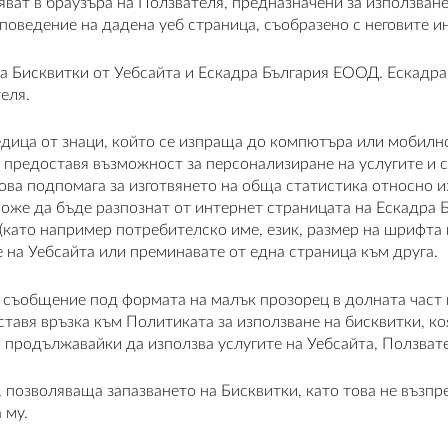
ат в браузъра на Ползвателя, предназначени за използване 
поведение на дадена уеб страница, съобразено с неговите 
а Бисквитки от Уебсайта и Ескадра България ЕООД. Ескадра
еля.
едица от знаци, който се изпраща до компютъра или мобилно
, предоставя възможност за персонализиране на услугите и 
ва подпомага за изготвянето на обща статистика относно из
може да бъде разпознат от интернет страницата на Ескадра 
като например потребителско име, език, размер на шрифта и
 на Уебсайта или преминавате от една страница към друга.
 съобщение под формата на малък прозорец в долната част н
оставя връзка към Политиката за използване на бисквитки, 
 продължавайки да използва услугите на Уебсайта, Ползват
, позволяваща запазването на Бисквитки, като това не възпр
 му.