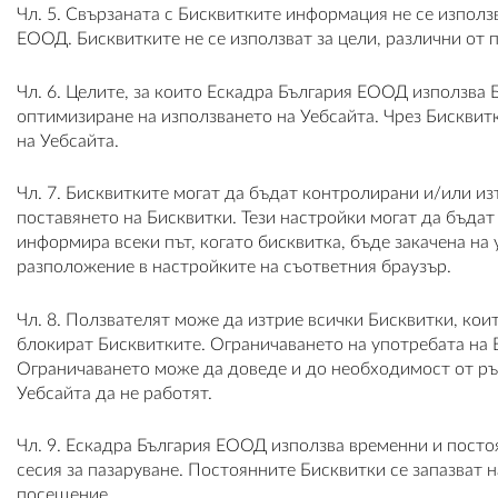
Чл. 5. Свързаната с Бисквитките информация не се използ
ЕООД. Бисквитките не се използват за цели, различни от 
Чл. 6. Целите, за които Ескадра България ЕООД използва
оптимизиране на използването на Уебсайта. Чрез Бисквит
на Уебсайта.
Чл. 7. Бисквитките могат да бъдат контролирани и/или и
поставянето на Бисквитки. Тези настройки могат да бъдат
информира всеки път, когато бисквитка, бъде закачена на
разположение в настройките на съответния браузър.
Чл. 8. Ползвателят може да изтрие всички Бисквитки, кои
блокират Бисквитките. Ограничаването на употребата на 
Ограничаването може да доведе и до необходимост от ръч
Уебсайта да не работят.
Чл. 9. Ескадра България ЕООД използва временни и посто
сесия за пазаруване. Постоянните Бисквитки се запазват
посещение.