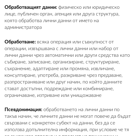
Обработващият данни:
физическо или юридическо
лице, публичен орган, агенция или друга структура,
която обработва лични данни от името на
администратора
Обработване:
всяка операция или съвкупност от
операции, извършвана с лични данни или набор от
лични данни чрез автоматични или други средства като
събиране, записване, организиране, структуриране,
съхранение, адаптиране или промяна, извличане,
консултиране, употреба, разкриване чрез предаване,
разпространяване или друг начин, по който данните
стават достъпни, подреждане или комбиниране,
ограничаване, изтриване или унищожаване
Псевдонимация:
обработването на лични данни по
такъв начин, че личните данни не могат повече да бъдат
свързвани с конкретен субект на данни, без да се
използва допълнителна информация, при условие че тя