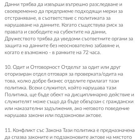
Данни трябва да извърши вътрешно разследване и
своевременно да предприеме подходящи мерки за
отстраняване, в съответствие с политиката за
нарушаване на данните. Когато съществува риск за
правата и свободите на субектите на данни,
Дружеството трябва да уведоми съответните органи за
защита на данните без неоснователно забавяне и,
когато е възможно - в рамките на 72 часа.
10. Одит и Отговорност Отделът за одит или друг
оторизиран отдел отговаря за проверката/одита на
това, колко добре бизнес отделите прилагат тази
политика. Всеки служител, който нарушава тази
Политика, ще бъде обект на дисциплинарно действие и
служителят може също да бъде обвързан с граждански
или наказателни задължения, ако неговото поведение
нарушава закони или подзаконови актове.
11. Конфликт със Закона Тази политика е предназначена
да спазва законите и подзаконовите актове на мястото