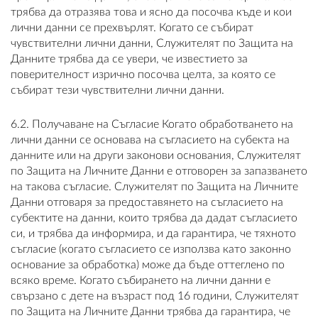
трябва да отразява това и ясно да посочва къде и кои
лични данни се прехвърлят. Когато се събират
чувствителни лични данни, Служителят по Защита на
Данните трябва да се увери, че известието за
поверителност изрично посочва целта, за която се
събират тези чувствителни лични данни.
6.2. Получаване на Съгласие Когато обработването на
лични данни се основава на съгласието на субекта на
данните или на други законови основания, Служителят
по Защита на Личните Данни е отговорен за запазването
на такова съгласие. Служителят по Защита на Личните
Данни отговаря за предоставянето на съгласието на
субектите на данни, които трябва да дадат съгласието
си, и трябва да информира, и да гарантира, че тяхното
съгласие (когато съгласието се използва като законно
основание за обработка) може да бъде оттеглено по
всяко време. Когато събирането на лични данни е
свързано с дете на възраст под 16 години, Служителят
по Защита на Личните Данни трябва да гарантира, че