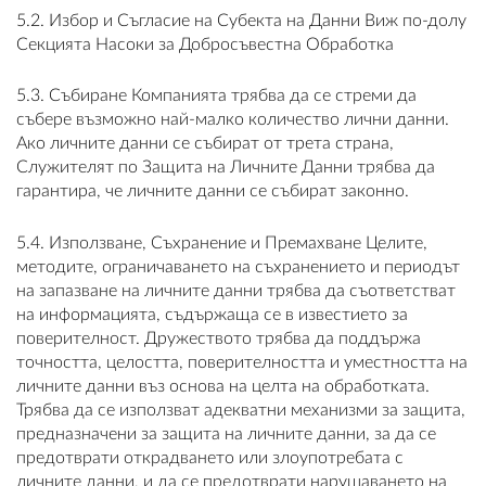
5.2. Избор и Съгласие на Субекта на Данни Виж по-долу
Секцията Насоки за Добросъвестна Обработка
5.3. Събиране Компанията трябва да се стреми да
събере възможно най-малко количество лични данни.
Ако личните данни се събират от трета страна,
Служителят по Защита на Личните Данни трябва да
гарантира, че личните данни се събират законно.
5.4. Използване, Съхранение и Премахване Целите,
методите, ограничаването на съхранението и периодът
на запазване на личните данни трябва да съответстват
на информацията, съдържаща се в известието за
поверителност. Дружеството трябва да поддържа
точността, целостта, поверителността и уместността на
личните данни въз основа на целта на обработката.
Трябва да се използват адекватни механизми за защита,
предназначени за защита на личните данни, за да се
предотврати открадването или злоупотребата с
личните данни, и да се предотврати нарушаването на