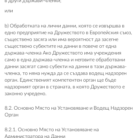
в други държави-членки;
или
b) Обработката на лични данни, която се извършва в
едно предприятие на Дружеството в Европейския съюз,
съществено засяга или има вероятност да засегне
съществено субектите на данни в повече от една
държава-членка Ако Дружеството има учреждения
само в една държава-членка и неговите обработвани
данни засягат само субекти на данни в тази държава-
членка, то няма нужда да се създава водещ надзорен
орган. Единственият компетентен орган ще бъде
надзорният орган в страната, в която Дружеството е
законно учредено.
8.2. Основно Място на Установяване и Водещ Надзорен
Орган
8.2.1. Основно Място на Установяване на
Администратора на Данни