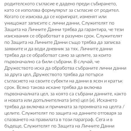
родителското съгласие е дадено преди събирането,
като се използва формулярът за съгласие от родител.
Когато се изисква да се коригират, изменят или
унищожат записите с лични данни, Служителят по
Защита на Личните Данни трябва да гарантира, че тези
изисквания се обработват в разумен срок. Служителят
по Защита на Личните Данни също трябва да записва
заявките и да води дневник за тях. Личните данни
трябва да се обработват само за целите, за които
първоначално са били събрани. В случай, че
Дружеството иска да обработва събраните лични данни
за друга цел, Дружеството трябва да потърси
съгласието на своите субекти на данни в ясен и кратък
срок. Всяко такова искане трябва да включва
първоначалната цел, за която са събрани данните, както
и новата или допълнителната (ите) цел (и). Искането
трябва да включва и причината за промяната на целта /
целите. Служителят по защита на данните отговаря за
спазването на правилата в този параграф. Сега и в
бъдеще, Служителят по Защита на Личните Данни