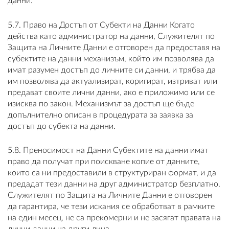
данни.
5.7. Право на Достъп от Субекти на Данни Когато
действа като администратор на данни, Служителят по
Защита на Личните Данни е отговорен да предоставя на
субектите на данни механизъм, който им позволява да
имат разумен достъп до личните си данни, и трябва да
им позволява да актуализират, коригират, изтриват или
предават своите лични данни, ако е приложимо или се
изисква по закон. Механизмът за достъп ще бъде
допълнително описан в процедурата за заявка за
достъп до субекта на данни.
5.8. Преносимост на Данни Субектите на данни имат
право да получат при поискване копие от данните,
които са ни предоставили в структуриран формат, и да
предадат тези данни на друг администратор безплатно.
Служителят по Защита на Личните Данни е отговорен
да гарантира, че тези искания се обработват в рамките
на един месец, не са прекомерни и не засягат правата на