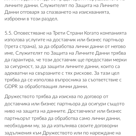
личните данни. Служителят по Защита на Личните
Данни отговаря за спазването на изискванията,
изброени в този раздел.
5.5. Оповестяване на Трети Страни Когато компанията
използва услугите на доставчик или бизнес партньор
(трета страна), за да обработва лични данни от негово
име, Служителят по Защита на Личните Данни трябва
да гарантира, че този доставчик ще предостави мерки
за сигурност, за да защити личните данни, които са
адекватни на свързаните с тях рискове. За тази цел
трябва да се използва въпросника за съответствие с
GDPR за обработващия лични данни.
Дружеството трябва да изисква по договор от
доставчика или бизнес партньора да осигури същото
ниво на защита на данните. Доставчикът или бизнес
партньорът трябва да обработва само лични данни,
необходими му, за да изпълнява своите договорни
задължения към Дружеството или по нареждане на