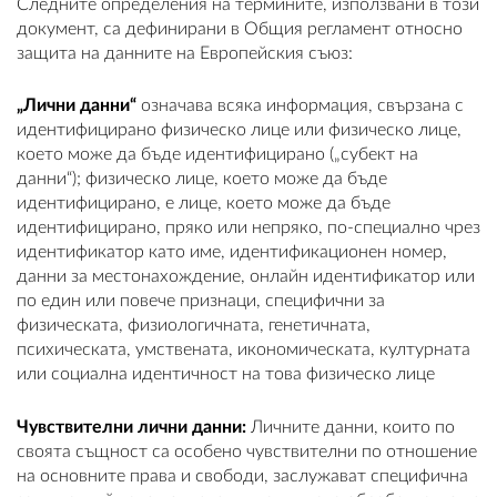
Следните определения на термините, използвани в този
документ, са дефинирани в Общия регламент относно
защита на данните на Европейския съюз:
„Лични данни“
означава всяка информация, свързана с
идентифицирано физическо лице или физическо лице,
което може да бъде идентифицирано („субект на
данни“); физическо лице, което може да бъде
идентифицирано, е лице, което може да бъде
идентифицирано, пряко или непряко, по-специално чрез
идентификатор като име, идентификационен номер,
данни за местонахождение, онлайн идентификатор или
по един или повече признаци, специфични за
физическата, физиологичната, генетичната,
психическата, умствената, икономическата, културната
или социална идентичност на това физическо лице
Чувствителни лични данни:
Личните данни, които по
своята същност са особено чувствителни по отношение
на основните права и свободи, заслужават специфична