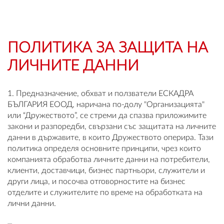
OUTLET
ВАУЧЕР ЗА ПОДАРЪК
ПОЛИТИКА ЗА ЗАЩИТА НА
ЛИЧНИТЕ ДАННИ
Любими
0 продукта
1. Предназначение, обхват и ползватели ЕСКАДРА
БЪЛГАРИЯ ЕООД, наричана по-долу "Организацията"
Количка
или “Дружеството”, се стреми да спазва приложимите
0 продукта
закони и разпоредби, свързани със защитата на личните
данни в държавите, в които Дружеството оперира. Тази
политика определя основните принципи, чрез които
Вход
компанията обработва личните данни на потребители,
клиенти, доставчици, бизнес партньори, служители и
други лица, и посочва отговорностите на бизнес
Регистрация
отделите и служителите по време на обработката на
лични данни.