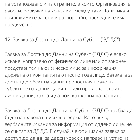
на установяване и на страните, в които Организацията
работи. В случай на конфликт между тази Политика и
приложимите закони и разпоредби, последните имат
предимство.
12. Заявка за Достъп до Данни на Субект (“ЗДДС“)
Заявка за Достъп до Данни на Субект (ЗДДС) е всяко
искане, направено от физическо лице или от законен
представител на физическо лице за информация,
държана от компанията относно това лице. Заявката за
достъп до обект на данни предоставя право на
субектите на данни да видят или прегледат своите
лични данни, както и да поискат копия на данните.
Заявка за Достъп до Данни на Субект (ЗДДС) трябва да
бъде направена в писмена форма. Като цяло,
вербалните искания за информация от дадено лице, не
се считат за ЗДДС. В случай, че официална заявка за
достъп до данни за даден човек е направена устно на