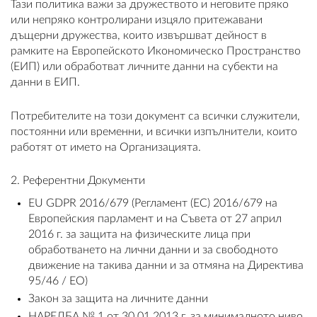
Тази политика важи за дружеството и неговите пряко
или непряко контролирани изцяло притежавани
дъщерни дружества, които извършват дейност в
рамките на Европейското Икономическо Пространство
(ЕИП) или обработват личните данни на субекти на
ВХОД
данни в ЕИП.
РЕГИСТРАЦИЯ
Потребителите на този документ са всички служители,
постоянни или временни, и всички изпълнители, които
КОНТАКТИ
работят от името на Организацията.
ОБЩИ УСЛОВИЯ
2. Референтни Документи
EU GDPR 2016/679 (Регламент (ЕС) 2016/679 на
УСЛОВИЯ ЗА ДОСТАВКА
Европейския парламент и на Съвета от 27 април
2016 г. за защита на физическите лица при
СТОКИ НА КРЕДИТ
обработването на лични данни и за свободното
движение на такива данни и за отмяна на Директива
ЛИЧНИ ДАННИ
95/46 / ЕО)
Закон за защита на личните данни
ПОЛИТИКА ЗА БИСКВИТКИ
НАРЕДБА № 1 от 30.01.2013 г. за минималното ниво