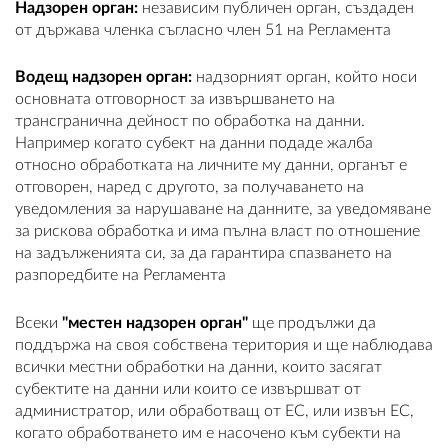
Надзорен орган:
независим публичен орган, създаден
от държава членка съгласно член 51 на Регламента
Водещ надзорен орган:
надзорният орган, който носи
основната отговорност за извършването на
трансгранична дейност по обработка на данни.
Например когато субект на данни подаде жалба
относно обработката на личните му данни, органът е
отговорен, наред с другото, за получаването на
уведомления за нарушаване на данните, за уведомяване
за рискова обработка и има пълна власт по отношение
на задълженията си, за да гарантира спазването на
разпоредбите на Регламента
Всеки
"местен надзорен орган"
ще продължи да
поддържа на своя собствена територия и ще наблюдава
всички местни обработки на данни, които засягат
субектите на данни или които се извършват от
администратор, или обработващ от ЕС, или извън ЕС,
когато обработването им е насочено към субекти на