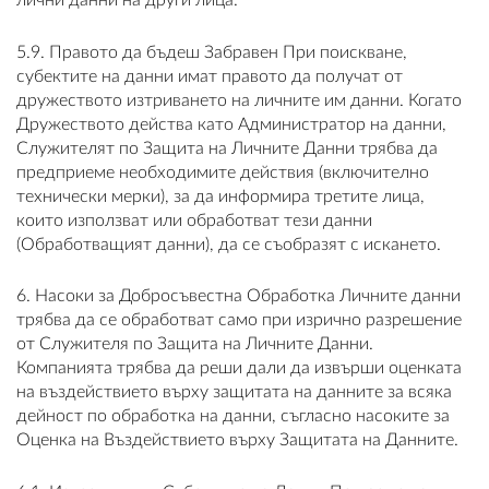
лични данни на други лица.
5.9. Правото да бъдеш Забравен При поискване,
субектите на данни имат правото да получат от
дружеството изтриването на личните им данни. Когато
Дружеството действа като Администратор на данни,
Служителят по Защита на Личните Данни трябва да
предприеме необходимите действия (включително
технически мерки), за да информира третите лица,
които използват или обработват тези данни
(Обработващият данни), да се съобразят с искането.
6. Насоки за Добросъвестна Обработка Личните данни
трябва да се обработват само при изрично разрешение
от Служителя по Защита на Личните Данни.
Компанията трябва да реши дали да извърши оценката
на въздействието върху защитата на данните за всяка
дейност по обработка на данни, съгласно насоките за
Оценка на Въздействието върху Защитата на Данните.