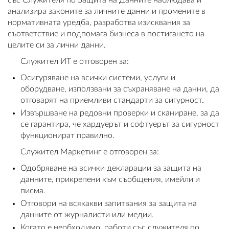
със Служителя по Защита на Данните наблюдава и
анализира законите за личните данни и промените в
нормативната уредба, разработва изисквания за
съответствие и подпомага бизнеса в постигането на
целите си за лични данни.
Служител ИТ е отговорен за:
Осигуряване на всички системи, услуги и
оборудване, използвани за съхраняване на данни, да
отговарят на приемливи стандарти за сигурност.
Извършване на редовни проверки и сканиране, за да
се гарантира, че хардуерът и софтуерът за сигурност
функционират правилно.
Служител Маркетинг е отговорен за:
Одобряване на всички декларации за защита на
данните, прикрепени към съобщения, имейли и
писма.
Отговори на всякакви запитвания за защита на
данните от журналисти или медии.
Когато е необходимо, работи със служителя по