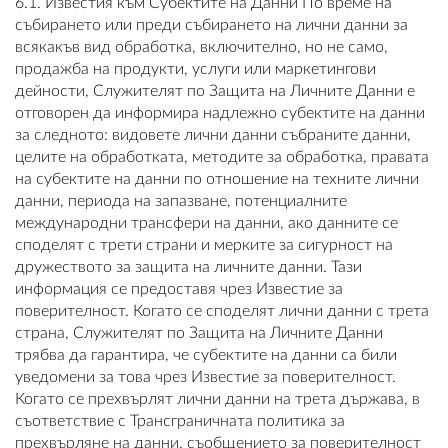
6.1. Известия към Субектите на Данни По време на
събирането или преди събирането на лични данни за
всякакъв вид обработка, включително, но не само,
продажба на продукти, услуги или маркетингови
дейности, Служителят по Защита на Личните Данни е
отговорен да информира надлежно субектите на данни
за следното: видовете лични данни събраните данни,
целите на обработката, методите за обработка, правата
на субектите на данни по отношение на техните лични
данни, периода на запазване, потенциалните
международни трансфери на данни, ако данните се
споделят с трети страни и мерките за сигурност на
дружеството за защита на личните данни. Тази
информация се предоставя чрез Известие за
поверителност. Когато се споделят лични данни с трета
страна, Служителят по Защита на Личните Данни
трябва да гарантира, че субектите на данни са били
уведомени за това чрез Известие за поверителност.
Когато се прехвърлят лични данни на трета държава, в
съответствие с Трансграничната политика за
прехвърляне на данни, съобщението за поверителност