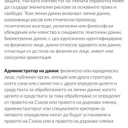
защита, тъй като контекстът на тяхната обработка може
да създаде значителни рискове за основните права и
свободи. Тези лични данни включват лични данни,
разкриващи расов или етнически произход,
политически възгледи, религиозни или философски
убеждения или членство в синдикати, генетични данни,
биометрични данни, с цел еднозначно идентифициране
на физическо лице, данни относно здравето или данни,
отнасящи се до пола на физическо лице, живот или
сексуална ориентация
Администратор на данни:
физическо или юридическо
лице, публичен орган, агенция или друга структура,
която сама или съвместно с други определя целите и
средствата за обработването на лични данни; когато
целите и средствата за това обработване се определят
от правото на Съюза или правото на държава членка,
администраторът или специалните критерии за
неговото определяне могат да бъдат установени в
правото на Съюза или в правото на държава членка