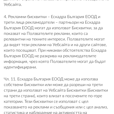
Уебсайта.
4. Рекламни бисквитки – Ескадра България ЕООД и
трети лица рекламодатели – партньори на Ескадра
България ЕООД могат да използват Бисквитки, за да
показват на Ползвателите реклами, които са
релевантни на техните интереси. Ползвателите могат
да видят тези реклами на Уебсайта и на други сайтове,
които посещават. При никакви обстоятелства Ескадра
България ЕООД не разкрива на рекламодателите
информация, чрез която Ползвателите могат да бъдат
идентифицирани.
Чл. 11. Ескадра България ЕООД може да използва
собствени Бисквитки или може да разреши на трети
страни да използват на Уебсайта Бисквитки (Бисквитки
на трети страни), които влизат в посочените по-горе
категории. Тези бисквитки се използват с цел
показването на реклами и съобщения или с цел анализ,
статистика и наблюдение на активността на