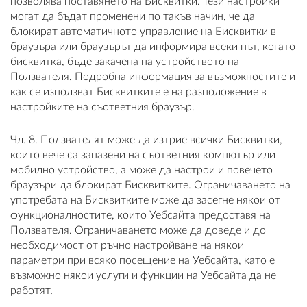
позволява поставянето на Бисквитки. Тези настройки
могат да бъдат променени по такъв начин, че да
блокират автоматичното управление на Бисквитки в
браузъра или браузърът да информира всеки път, когато
бисквитка, бъде закачена на устройството на
Ползвателя. Подробна информация за възможностите и
как се използват Бисквитките е на разположение в
настройките на съответния браузър.
Чл. 8. Ползвателят може да изтрие всички Бисквитки,
които вече са запазени на съответния компютър или
мобилно устройство, а може да настрои и повечето
браузъри да блокират Бисквитките. Ограничаването на
употребата на Бисквитките може да засегне някои от
функционалностите, които Уебсайта предоставя на
Ползвателя. Ограничаването може да доведе и до
необходимост от ръчно настройване на някои
параметри при всяко посещение на Уебсайта, като е
възможно някои услуги и функции на Уебсайта да не
работят.