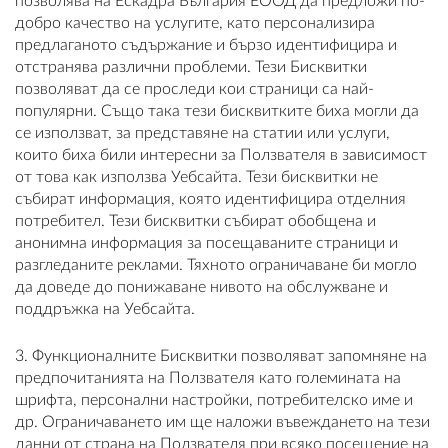
позволява на Ескадра България ЕООД да предложи по-
добро качество на услугите, като персонализира
предлаганото съдържание и бързо идентифицира и
отстранява различни проблеми. Тези Бисквитки
позволяват да се проследи кои страници са най-
популярни. Също така тези бисквитките биха могли да
се използват, за представяне на статии или услуги,
които биха били интересни за Ползвателя в зависимост
от това как използва Уебсайта. Тези бисквитки не
събират информация, която идентифицира отделния
потребител. Тези бисквитки събират обобщена и
анонимна информация за посещаваните страници и
разгледаните реклами. Тяхното ограничаване би могло
да доведе до понижаване нивото на обслужване и
поддръжка на Уебсайта.
3. Функционалните Бисквитки позволяват запомняне на
предпочитанията на Ползвателя като големината на
шрифта, персонални настройки, потребителско име и
др. Ограничаването им ще наложи въвеждането на тези
данни от страна на Ползвателя при всяко посещение на