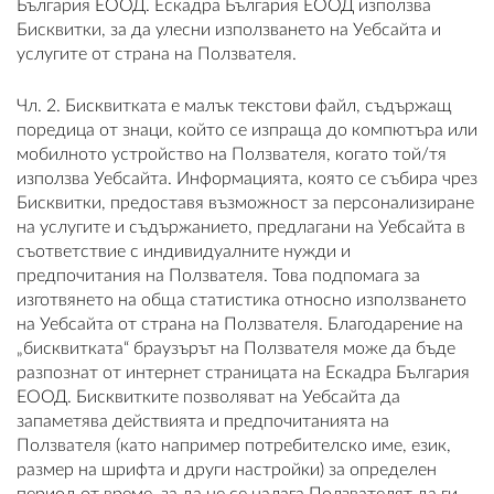
България ЕООД. Ескадра България ЕООД използва
Бисквитки, за да улесни използването на Уебсайта и
ПЛАТФОРМА ЗА ОРС
услугите от страна на Ползвателя.
Чл. 2. Бисквитката е малък текстови файл, съдържащ
поредица от знаци, който се изпраща до компютъра или
мобилното устройство на Ползвателя, когато той/тя
използва Уебсайта. Информацията, която се събира чрез
Бисквитки, предоставя възможност за персонализиране
на услугите и съдържанието, предлагани на Уебсайта в
съответствие с индивидуалните нужди и
предпочитания на Ползвателя. Това подпомага за
изготвянето на обща статистика относно използването
на Уебсайта от страна на Ползвателя. Благодарение на
„бисквитката“ браузърът на Ползвателя може да бъде
разпознат от интернет страницата на Ескадра България
ЕООД. Бисквитките позволяват на Уебсайта да
запаметява действията и предпочитанията на
Ползвателя (като например потребителско име, език,
размер на шрифта и други настройки) за определен