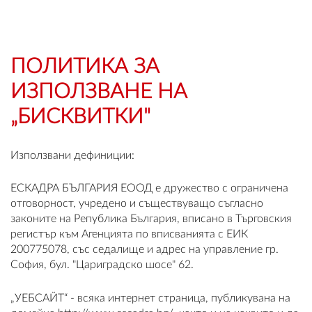
OUTLET
ВАУЧЕР ЗА ПОДАРЪК
ПОЛИТИКА ЗА
ИЗПОЛЗВАНЕ НА
Любими
„БИСКВИТКИ"
0 продукта
Използвани дефиниции:
Количка
0 продукта
ЕСКАДРА БЪЛГАРИЯ ЕООД е дружество с ограничена
отговорност, учредено и съществуващо съгласно
Вход
законите на Република България, вписано в Търговския
регистър към Агенцията по вписванията с ЕИК
200775078, със седалище и адрес на управление гр.
Регистрация
София, бул. "Цариградско шосе" 62.
„УЕБСАЙТ“ - всяка интернет страница, публикувана на