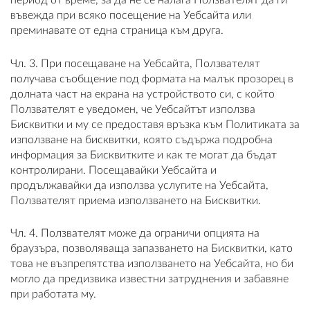
период от време, за да не се налага Ползвателят да ги
въвежда при всяко посещение на Уебсайта или
преминавате от една страница към друга.
Чл. 3. При посещаване на Уебсайта, Ползвателят
получава съобщение под формата на малък прозорец в
долната част на екрана на устройството си, с който
Ползвателят е уведомен, че Уебсайтът използва
Бисквитки и му се предоставя връзка към Политиката за
използване на бисквитки, която съдържа подробна
информация за Бисквитките и как те могат да бъдат
контролирани. Посещавайки Уебсайта и
продължавайки да използва услугите на Уебсайта,
Ползвателят приема използването на Бисквитки.
Чл. 4. Ползвателят може да ограничи опцията на
браузъра, позволяваща запазването на Бисквитки, като
това не възпрепятства използването на Уебсайта, но би
могло да предизвика известни затруднения и забавяне
при работата му.