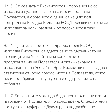
Чл. 5. Свързаната с Бисквитките информация не се
използва за установяване на самоличността на
Ползвателя, а образците с данни са изцяло под
контрола на Ескадра България ЕООД. Бисквитките не се
използват за цели, различни от посочените в тази
Политика.
Чл. 6. Целите, за които Ескадра България ЕООД
използва Бисквитки са адаптиране съдържанието на
страниците на Уебсайта към конкретните
предпочитания на Ползвателя и оптимизиране на
използването на Уебсайта. Чрез Бисквитките се създава
статистика относно поведението на Ползвателя, която
цели подобряване структурата и съдържанието на
Уебсайта.
Чл. 7. Бисквитките могат да бъдат контролирани и/или
изтривани от Ползвателя по всяко време. Стандартният
софтуер за сърфиране (браузър) по подразбиране