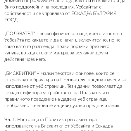
домейна http://www.escadra.bg/, както и на каквито и да
било поддомейни на последния. Уебсайтът е
собственост и се управлява от ЕСКАДРА БЪЛГАРИЯ
ЕООД.
ВХОД
„ПОЛЗВАТЕЛ“ – всяко физическо лице, което използва
Уебсайта по какъвто и да е начин, включително, но не
РЕГИСТРАЦИЯ
само като го разглежда, прави поръчки през него,
купува, връща стоки и извършва всякакви други
КОНТАКТИ
действия чрез него.
ОБЩИ УСЛОВИЯ
„БИСКВИТКИ“ – малки текстови файлове, които се
съхраняват в браузъра на Ползвателя, предназначени за
УСЛОВИЯ ЗА ДОСТАВКА
използване от уеб страници. Тези данни позволяват да
се идентифицира устройството на Ползвателя и
СТОКИ НА КРЕДИТ
правилното поведение на дадена уеб страница,
съобразено с неговите индивидуални предпочитания.
ЛИЧНИ ДАННИ
Чл. 1. Настоящата Политика регламентира
използването на Бисквитки от Уебсайта и Ескадра
ПОЛИТИКА ЗА БИСКВИТКИ