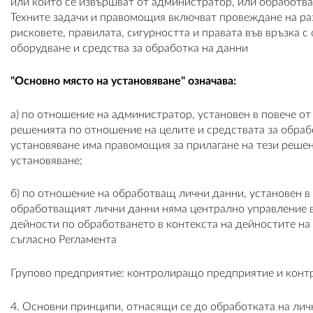
или които се извършват от администратор, или обработва
Техните задачи и правомощия включват провеждане на ра
рисковете, правилата, сигурността и правата във връзка
оборудване и средства за обработка на данни
"Основно място на установяване" означава:
а) по отношение на администратор, установен в повече от
решенията по отношение на целите и средствата за обрабо
установяване има правомощия за прилагане на тези решени
установяване;
б) по отношение на обработващ лични данни, установен в
обработващият лични данни няма централно управление в
дейности по обработването в контекста на дейностите н
съгласно Регламента
Групово предприятие: контролиращо предприятие и конт
4. Основни принципи, отнасящи се до обработката на лич