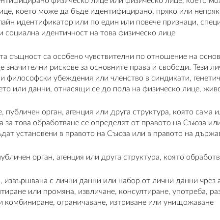
ентифицирано физическо лице или физическо лице, което мож
ице, което може да бъде идентифицирано, пряко или непряк
йн идентификатор или по един или повече признаци, специф
ли социална идентичност на това физическо лице
та същност са особено чувствителни по отношение на основ
е значителни рискове за основните права и свободи. Тези 
ли философски убеждения или членство в синдикати, генети
то или данни, отнасящи се до пола на физическо лице, жив
 публичен орган, агенция или друга структура, която сама и
та за това обработване се определят от правото на Съюза и
ъдат установени в правото на Съюза или в правото на държа
убличен орган, агенция или друга структура, която обработ
, извършвана с лични данни или набор от лични данни чрез 
птиране или промяна, извличане, консултиране, употреба, ра
ли комбиниране, ограничаване, изтриване или унищожаване