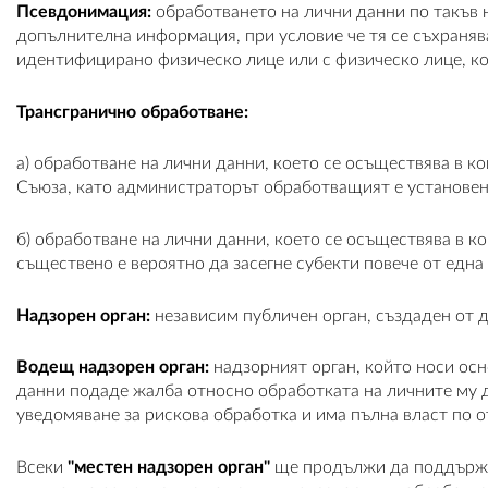
Псевдонимация:
обработването на лични данни по такъв н
допълнителна информация, при условие че тя се съхранява
идентифицирано физическо лице или с физическо лице, 
Трансгранично обработване:
a) обработване на лични данни, което се осъществява в 
Съюза, като администраторът обработващият е установен
б) обработване на лични данни, което се осъществява в 
съществено е вероятно да засегне субекти повече от една
Надзорен орган:
независим публичен орган, създаден от д
Водещ надзорен орган:
надзорният орган, който носи осн
данни подаде жалба относно обработката на личните му да
уведомяване за рискова обработка и има пълна власт по о
Всеки
"местен надзорен орган"
ще продължи да поддържа 