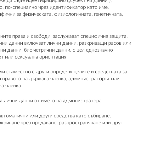
е да бъде идентифицирано („субект на данни“);
о, по-специално чрез идентификатор като име,
ични за физическата, физиологичната, генетичната,
ните права и свободи, заслужават специфична защита,
лични данни включват лични данни, разкриващи расов или
чни данни, биометрични данни, с цел еднозначно
от или сексуална ориентация
ли съвместно с други определя целите и средствата за
ли правото на държава членка, администраторът или
ва членка
ва лични данни от името на администратора
автоматични или други средства като събиране,
зкриване чрез предаване, разпространяване или друг