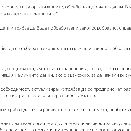
оворности за организациите, обработващи лични данни. В чл
спазването на принципите."
 данни трябва да бъдат обработвани законосъобразно, справ
ва да се събират за конкретни, изрични и законосъобразни 
дат адекватни, уместни и ограничени до това, което е необ
ция на личните данни, ако е възможно, за да намали риско
необходимост, актуализирани; трябва да се предприемат разу
ат, се изтриват или коригират своевременно.
ни трябва да се съхраняват не повече от времето, необходим
ието на технологиите и другите налични мерки за сигурност
ябва да използва подходящи технически или организационни 