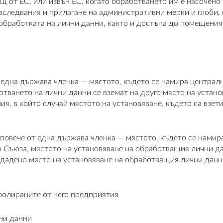
щ от ЕС, или извън ЕС, когато обработването им е насочено
зследвания и прилагане на административни мерки и глоби,
 с обработката на лични данни, както и достъпа до помещен
 една държава членка — мястото, където се намира централн
тването на лични данни се вземат на друго място на устано
я, в който случай мястото на установяване, където са взети
 повече от една държава членка — мястото, където се намир
 Съюза, мястото на установяване на обработващия лични да
а дадено място на установяване на обработващия лични да
ролираните от него предприятия
ни данни