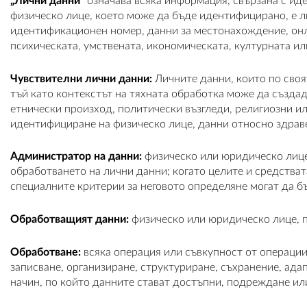
„Лични данни“
означава всяка информация, свързана с ид
физическо лице, което може да бъде идентифицирано, е л
идентификационен номер, данни за местонахождение, онла
психическата, умствената, икономическата, културната и
Чувствителни лични данни:
Личните данни, които по своя
тъй като контекстът на тяхната обработка може да създад
етнически произход, политически възгледи, религиозни и
идентифициране на физическо лице, данни относно здраве
Администратор на данни:
физическо или юридическо лице,
обработването на лични данни; когато целите и средства
специалните критерии за неговото определяне могат да б
Обработващият данни:
физическо или юридическо лице, п
Обработване:
всяка операция или съвкупност от операции
записване, организиране, структуриране, съхранение, ада
начин, по който данните стават достъпни, подреждане и