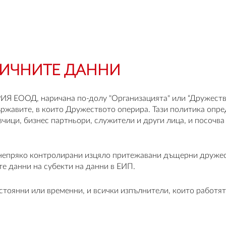
ЛИЧНИТЕ ДАННИ
ИЯ ЕООД, наричана по-долу "Организацията" или “Дружество
ържавите, в които Дружеството оперира. Тази политика опр
чици, бизнес партньори, служители и други лица, и посочва
и непряко контролирани изцяло притежавани дъщерни дружес
е данни на субекти на данни в ЕИП.
стоянни или временни, и всички изпълнители, които работят