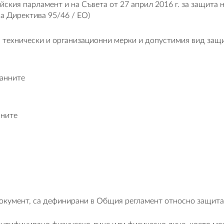
ския парламент и на Съвета от 27 април 2016 г. за защита 
а Директива 95/46 / ЕО)
а технически и организационни мерки и допустимия вид защ
данните
нните
окумент, са дефинирани в Общия регламент относно защита