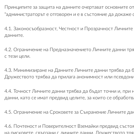
Принципите за защита на данните очертават основните отг
"администраторът е отговорен и е в състояние да докаже 
4.1. Законосъобразност, Честност и Прозрачност Личните
данните.
4.2. Ограничение на Предназначението Личните данни тряб
с тези цели.
4.3. Минимизиране на Данните Личните данни трябва да бъ
Дружеството трябва да прилага анонимност или псевдонима
4.4. Точност Личните данни трябва да бъдат точни и, при 
данни, като се имат предвид целите, за които се обработв
4.5. Ограничение на Сроковете за Съхранение Личните дан
4.6. Почтеност и Поверителност Вземайки предвид състоян
на рисковете, свързани с личните данни, Дружеството тр