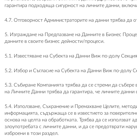
гарантира подходяща сигурност на личните данни, включ
4.7. Отговорност Администраторите на данни трябва да от
5. Изграждане на Предпазване на Данните в Бизнес Проце
данните в своите бизнес дейности/процеси.
5.1. Известяване на Субекта на Данни Виж по-долу Секци
5.2. Избор и Съгласие на Субекта на Данни Виж по-долу 
5.3. Събиране Компанията трябва да се стреми да събере
на Личните Данни трябва да гарантира, че личните данни 
5.4. Използване, Съхранение и Премахване Целите, методи
информацията, съдържаща се в известието за поверително
основа на целта на обработката. Трябва да се използват 
злоупотребата с личните данни, и да се предотврати нар
изброени в този раздел.