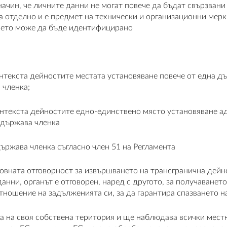
ачин, че личните данни не могат повече да бъдат свързвани 
 отделно и е предмет на технически и организационни мерки 
което може да бъде идентифицирано
контекста дейностите местата установяване повече от една
 членка;
контекста дейностите едно-единствено място установяване 
 държава членка
ържава членка съгласно член 51 на Регламента
овната отговорност за извършването на трансгранична дейн
нни, органът е отговорен, наред с другото, за получаването
тношение на задълженията си, за да гарантира спазването н
на своя собствена територия и ще наблюдава всички местни