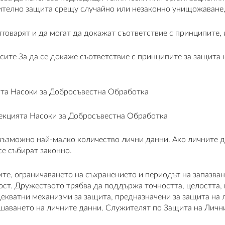
ително защита срещу случайно или незаконно унищожаване, 
говарят и да могат да докажат съответствие с принципите, 
сите За да се докаже съответствие с принципите за защита 
ята Насоки за Добросъвестна Обработка
Секцията Насоки за Добросъвестна Обработка
 възможно най-малко количество лични данни. Ако личните д
се събират законно.
те, ограничаването на съхранението и периодът на запазван
ст. Дружеството трябва да поддържа точността, целостта, 
адекватни механизми за защита, предназначени за защита на 
ушаването на личните данни. Служителят по Защита на Лични