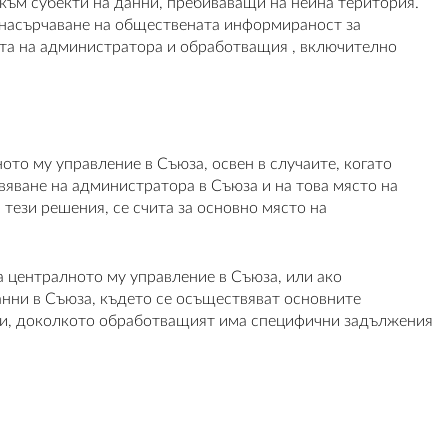
 към субекти на данни, пребиваващи на нейна територия.
 насърчаване на обществената информираност за
ията на администратора и обработващия , включително
ото му управление в Съюза, освен в случаите, когато
вяване на администратора в Съюза и на това място на
 тези решения, се счита за основно място на
а централното му управление в Съюза, или ако
нни в Съюза, където се осъществяват основните
нни, доколкото обработващият има специфични задължения